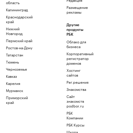
область
Размещение
Калининград
рекламы
Краснодарский
край
Другие
Нижний
продукты
Новгород
РБК
Пермский край
Облако для
бизнеса
Ростов-на-Дону
Корпоративный
Татарстан
регистратор
Тюмень
доменов
Черноземье
Хостинг
сайтов
Кавказ
Рег.решения
Карелия
Знакомства
Мурманск
Сайт
Приморский
знакомств
край
podbor.ru
РБК
Компании
РБК Курсы
Школа