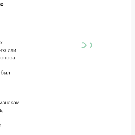
ию
х
го или
роноса
 был
изнакам
ь,
и