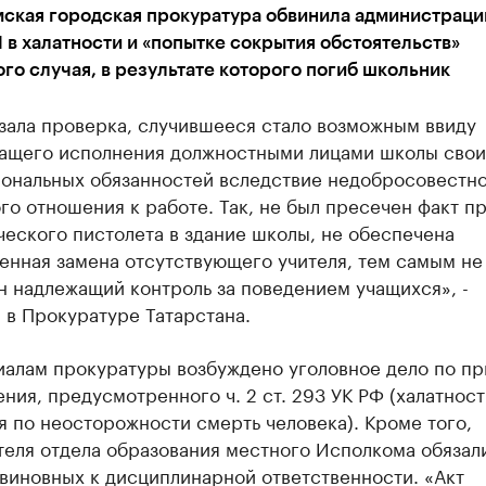
ская городская прокуратура обвинила администрац
в халатности и «попытке сокрытия обстоятельств»
го случая, в результате которого погиб школьник
зала проверка, случившееся стало возможным ввиду
ащего исполнения должностными лицами школы свои
ональных обязанностей вследствие недобросовестно
о отношения к работе. Так, не был пресечен факт п
еского пистолета в здание школы, не обеспечена
енная замена отсутствующего учителя, тем самым не
н надлежащий контроль за поведением учащихся», -
 в Прокуратуре Татарстана.
иалам прокуратуры возбуждено уголовное дело по пр
ния, предусмотренного ч. 2 ст. 293 УК РФ (халатност
 по неосторожности смерть человека). Кроме того,
теля отдела образования местного Исполкома обязал
виновных к дисциплинарной ответственности. «Акт