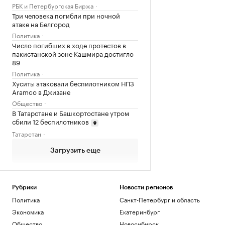
РБК и Петербургская Биржа
Три человека погибли при ночной
атаке на Белгород
Политика
Число погибших в ходе протестов в
пакистанской зоне Кашмира достигло
89
Политика
Хуситы атаковали беспилотником НПЗ
Aramco в Джизане
Общество
В Татарстане и Башкортостане утром
сбили 12 беспилотников
Татарстан
Загрузить еще
Рубрики
Новости регионов
Политика
Санкт-Петербург и область
Экономика
Екатеринбург
Общество
Новосибирск