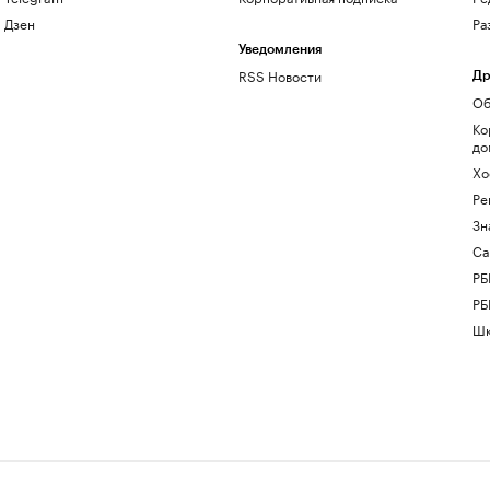
Дзен
Ра
Уведомления
RSS Новости
Др
Об
Ко
до
Хо
Ре
Зн
Са
РБ
РБ
Шк