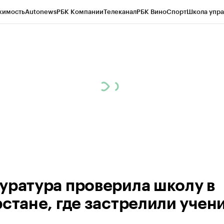
жимость
Autonews
РБК Компании
Телеканал
РБК Вино
Спорт
Школа упра
ипто
РБК Бизнес-среда
Дискуссионный клуб
Исследования
Кредитные 
рагентов
Политика
Экономика
Бизнес
Технологии и медиа
Финансы
Рын
уратура проверила школу в
рстане, где застрелили учен