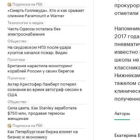
прокурорс
Подписка на РБК
«Смерть Голливуда». Кто и как срывает
отметили 
слияние Paramount и Warner
Технологии и медиа
Напомним
Часть Одессы осталась без
электроснабжения
2017 года
Общество
пневматич
На саудовском НПЗ после удара
известно 
хуситов начался пожар. Видео
школы не
Политика
Британия нарастила мониторинг
классник
кораблей России у своих берегов
Нижнекам
Политика
тяжелом 
Актер Кристофер Ламберт потерял
сознание во время автограф-сессии в
клиническ
США
полученно
Общество
Сила цвета. Как Stanley заработала
$750 млн, продавая термосы
Авторы
женщинам
Подписка на РБК
Как Петербургская биржа влияет на
Екатерина 
бизнес и экономику