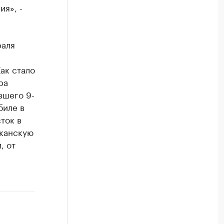
я», -
раля
ак стало
ра
вшего 9-
биле в
ток в
иканскую
, от