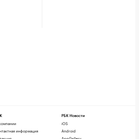
К
РБК Новости
компании
iOS
нтактная информация
Android
дакция
AppGallery