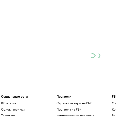
Социальные сети
Подписки
РБ
ВКонтакте
Скрыть баннеры на РБК
О 
Одноклассники
Подписка на РБК
Ко
Telegram
Корпоративная подписка
Ре