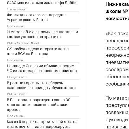
£430 млн из-за «могилы» эльфа Добби
Нижнекам
Экономика
школы №1 
Финляндия отказалась передать
Украине ракеты Patriot
несчастно
Политика
11 мифов об ИИ в промышленности — и
«Как пока
как все устроено на практике
ненадлеж
РБК и Yandex Cloud
професси
СК возбудил дело о теракте после
атаки ВСУ на Белгород
небрежног
Политика
пневматич
На западе Словакии объявили режим
своеврем
ЧС из-за пожара на военном полигоне
обеспече
Общество
В разные корзины: как сберечь
сообщили
накопления в период турбулентности
РБК и Сбер
По матер
В Белгороде повреждены около 30
преступле
многоэтажек после ночной атаки
дронов
повлекшая
Политика
руководи
Как за 6 недель настроить свой мозг на
привлечь 
жизнь мечты — идеи нейрохирурга