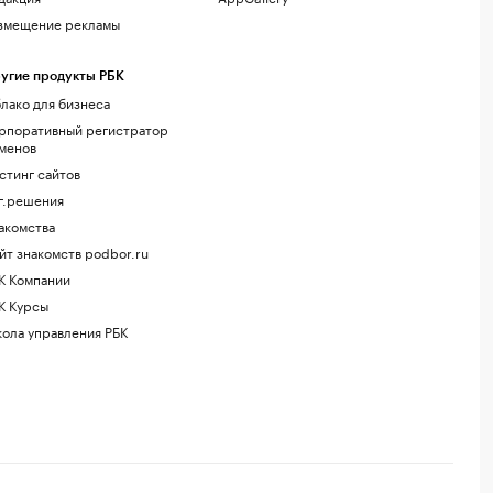
змещение рекламы
угие продукты РБК
лако для бизнеса
рпоративный регистратор
менов
стинг сайтов
г.решения
акомства
йт знакомств podbor.ru
К Компании
К Курсы
ола управления РБК