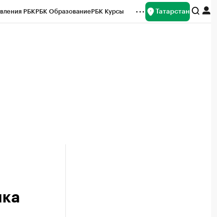
Татарстан
вления РБК
РБК Образование
РБК Курсы
рейтинги
Франшизы
Газета
ок наличной валюты
ика