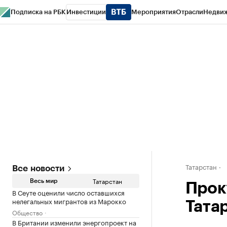
Подписка на РБК
Инвестиции
Мероприятия
Отрасли
Недви
РБК Life
Тренды
Визионеры
Национальные проекты
Город
Стиль
Кр
Спецпроекты СПб
Конференции СПб
Спецпроекты
Проверка конт
Татарстан
Все новости
Татарстан
Весь мир
Прок
В Сеуте оценили число оставшихся
нелегальных мигрантов из Марокко
Тата
Общество
В Британии изменили энергопроект на