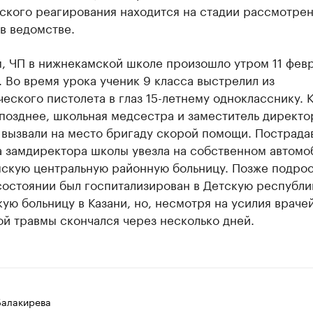
кого реагирования находится на стадии рассмотрени
в ведомстве.
, ЧП в нижнекамской школе произошло утром 11 фев
. Во время урока ученик 9 класса выстрелил из
еского пистолета в глаз 15-летнему однокласснику. К
позднее, школьная медсестра и заместитель директо
 вызвали на место бригаду скорой помощи. Пострада
а замдиректора школы увезла на собственном автомо
скую центральную районную больницу. Позже подрос
состоянии был госпитализирован в Детскую республ
ую больницу в Казани, но, несмотря на усилия врачей
й травмы скончался через несколько дней.
Балакирева