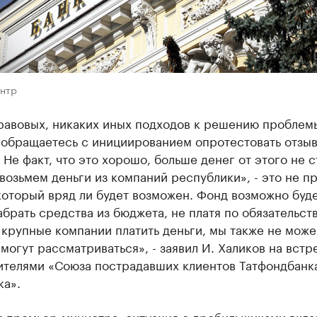
ентр
равовых, никаких иных подходов к решению проблемы
 обращаетесь с инициированием опротестовать отзы
 Не факт, что это хорошо, больше денег от этого не с
возьмем деньги из компаний республики», - это не п
который вряд ли будет возможен. Фонд возможно буд
абрать средства из бюджета, не платя по обязательст
 крупные компании платить деньги, мы также не може
могут рассматриваться», - заявил И. Халиков на встр
ителями «Союза пострадавших клиентов Татфондбанк
ка».
м премьер-министра, ситуация с дробильщиками вкла