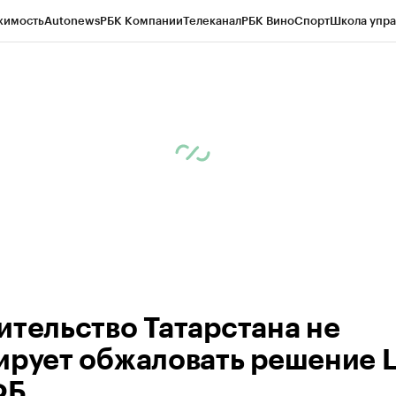
жимость
Autonews
РБК Компании
Телеканал
РБК Вино
Спорт
Школа упра
ипто
РБК Бизнес-среда
Дискуссионный клуб
Исследования
Кредитные 
рагентов
Политика
Экономика
Бизнес
Технологии и медиа
Финансы
Рын
ительство Татарстана не
ирует обжаловать решение 
ФБ