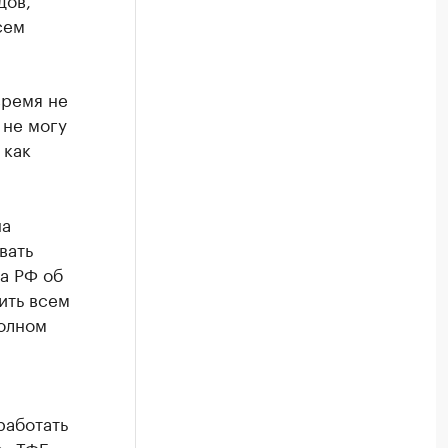
сем
время не
 не могу
 как
на
вать
а РФ об
ить всем
олном
работать
в «ТФБ-