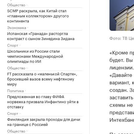
Общество
SCMP раскрыла, как Китай стал
«главным коллектором» другого
континента
Экономика
Испанская «Гранада» расторгла
Фото: ТВ Ц
контракт с сыном Зинедина Зидана
Спорт
Школьники из России стали
«Кроме п
чемпионами Международной
будет. Вы
олимпиады по ИИ
лицензии.
Общество
FT рассказала о «маленькой Спарте»,
«Давайте 
бросившей вызов всему нефтяному
вариант, 
миру
создан. З
Политика
заставить
Предложенная во главу ФИФА
норвежка призвала Инфантино уйти в
схемы не 
отставку
представ
Спорт
Интехбан
Финляндия закрыла проходы для дичи
на границе с Россией
Общество
По слова