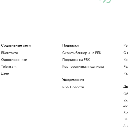
Социальные сети
Подписки
РБ
ВКонтакте
Скрыть баннеры на РБК
О 
Одноклассники
Подписка на РБК
Ко
Telegram
Корпоративная подписка
Ре
Дзен
Ра
Уведомления
RSS Новости
Др
Об
Ко
до
Хо
Ре
Зн