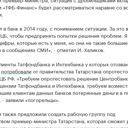
и «ТФБ-Финанс» будет рассматриваться наравне со в
м.
 в банк в 2014 году, с пониманием ситуации. За это 
 ЦБ, чтобы предпринять попытки решения проблем. Я
цифры, которые есть у меня, но они не такие большие
 в сообщениях СМИ», - отметил И. Халиков.
лиенты Татфондбанка и Интехбанка у которых отозва
,
потребовали
от правительства Татарстана опротесто
ЦБ РФ. «Требуем опротестовать решение Центробанк
цензии Татфондбанка и Интехбанка, требуем возмест
вшим клиентам данных банков потерянные деньги в п
 - заявили «погорельцы».
и также предложили создать рабочую группу под
твом премьер-министра Татарстана, которая сможет 
атом денег пострадавших юридических лиц, клиенто