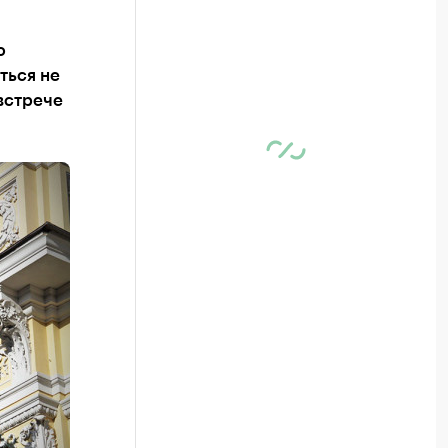
ю
ться не
встрече