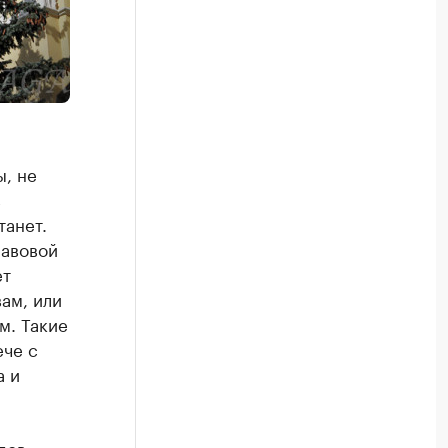
, не
в
танет.
равовой
ет
вам, или
м. Такие
ече с
а и
дов,