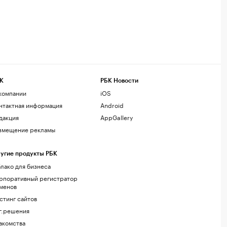
К
РБК Новости
компании
iOS
нтактная информация
Android
дакция
AppGallery
змещение рекламы
угие продукты РБК
лако для бизнеса
рпоративный регистратор
менов
стинг сайтов
г.решения
акомства