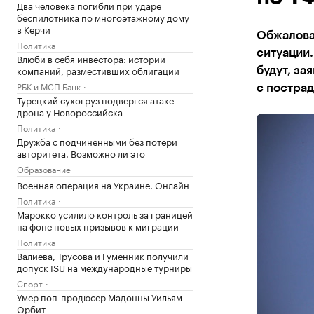
Два человека погибли при ударе
беспилотника по многоэтажному дому
в Керчи
Обжалова
Политика
ситуации.
Влюби в себя инвестора: истории
компаний, разместивших облигации
будут, за
РБК и МСП Банк
с постра
Турецкий сухогруз подвергся атаке
дрона у Новороссийска
Политика
Дружба с подчиненными без потери
авторитета. Возможно ли это
Образование
Военная операция на Украине. Онлайн
Политика
Марокко усилило контроль за границей
на фоне новых призывов к миграции
Политика
Валиева, Трусова и Гуменник получили
допуск ISU на международные турниры
Спорт
Умер поп-продюсер Мадонны Уильям
Орбит