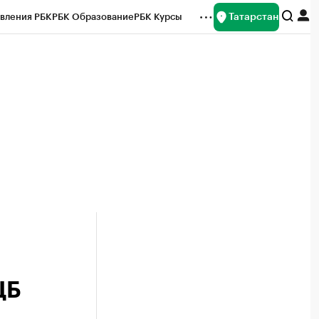
Татарстан
вления РБК
РБК Образование
РБК Курсы
рейтинги
Франшизы
Газета
ок наличной валюты
ЦБ