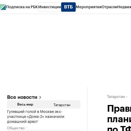
Подписка на РБК
Инвестиции
Мероприятия
Отрасли
Недви
РБК Life
Тренды
Визионеры
Национальные проекты
Город
Стиль
Кр
Спецпроекты СПб
Конференции СПб
Спецпроекты
Проверка конт
Татарстан
Все новости
Татарстан
Весь мир
Прав
Гулявшей голой в Москве экс-
участнице «Дома-2» назначили
план
домашний арест
Общество
по Т