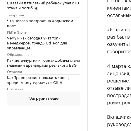
В Казани пятилетний ребенок упал с 10
клиентам
этажа и погиб
остальны
Татарстан
Что нового построят на Ходынском
поле
«Я пришел
РБК и Stone
раз был в
Чему и как сегодня учат топ-
менеджеров: тренды EdTech для
озвучить 
управленцев
говорится
Образование
Как металлургия и горная добыча стали
4 марта к
главными драйверами реального ESG
Отрасли
лицензия
Как Трамп решил положить конец
решение 
«родильному туризму» в США
отзыве ли
Политика
пострада
Загрузить еще
размере»,
Вкладчик
руководс
над возвр