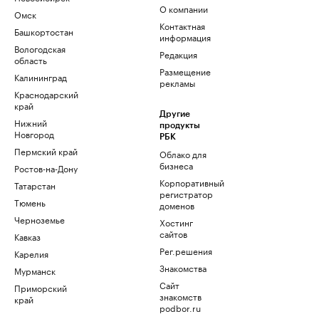
О компании
Омск
Контактная
Башкортостан
информация
Вологодская
Редакция
область
Размещение
Калининград
рекламы
Краснодарский
край
Другие
Нижний
продукты
Новгород
РБК
Пермский край
Облако для
бизнеса
Ростов-на-Дону
Корпоративный
Татарстан
регистратор
Тюмень
доменов
Черноземье
Хостинг
сайтов
Кавказ
Рег.решения
Карелия
Знакомства
Мурманск
Сайт
Приморский
знакомств
край
podbor.ru