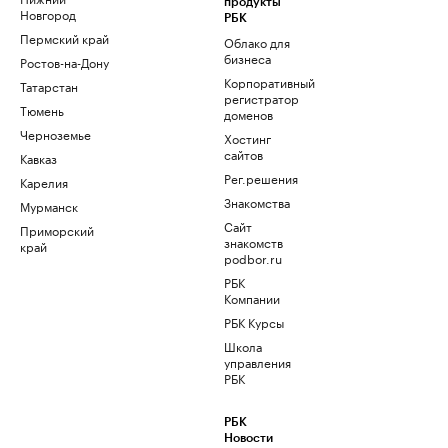
продукты
Новгород
РБК
Пермский край
Облако для
бизнеса
Ростов-на-Дону
Корпоративный
Татарстан
регистратор
Тюмень
доменов
Черноземье
Хостинг
сайтов
Кавказ
Рег.решения
Карелия
Знакомства
Мурманск
Сайт
Приморский
знакомств
край
podbor.ru
РБК
Компании
РБК Курсы
Школа
управления
РБК
РБК
Новости