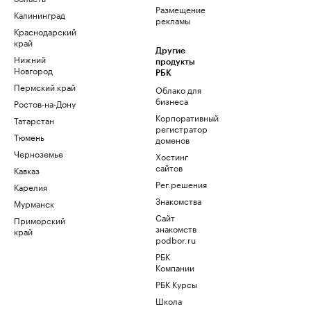
Размещение
Калининград
рекламы
Краснодарский
край
Другие
Нижний
продукты
Новгород
РБК
Пермский край
Облако для
бизнеса
Ростов-на-Дону
Корпоративный
Татарстан
регистратор
Тюмень
доменов
Черноземье
Хостинг
сайтов
Кавказ
Рег.решения
Карелия
Знакомства
Мурманск
Сайт
Приморский
знакомств
край
podbor.ru
РБК
Компании
РБК Курсы
Школа