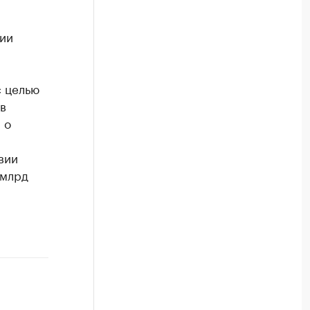
ии
с целью
в
 о
вии
 млрд