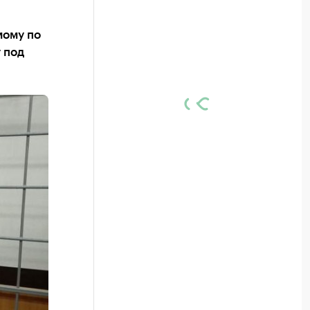
мому по
 под