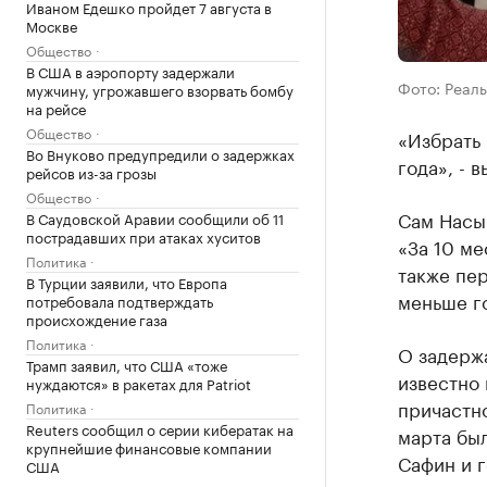
Иваном Едешко пройдет 7 августа в
Москве
Общество
В США в аэропорту задержали
Фото: Реал
мужчину, угрожавшего взорвать бомбу
на рейсе
Общество
«Избрать 
Во Внуково предупредили о задержках
года», - 
рейсов из-за грозы
Общество
Сам Насыр
В Саудовской Аравии сообщили об 11
пострадавших при атаках хуситов
«За 10 ме
Политика
также пе
В Турции заявили, что Европа
меньше г
потребовала подтверждать
происхождение газа
Политика
О задерж
Трамп заявил, что США «тоже
известно 
нуждаются» в ракетах для Patriot
причастно
Политика
Reuters сообщил о серии кибератак на
марта бы
крупнейшие финансовые компании
Сафин и 
США