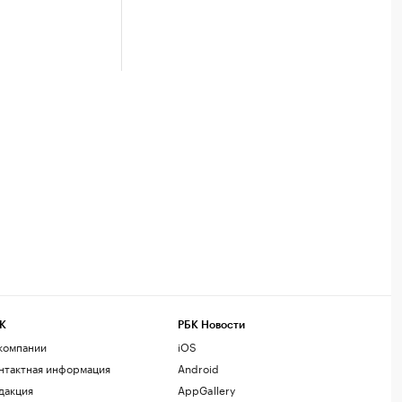
К
РБК Новости
компании
iOS
нтактная информация
Android
дакция
AppGallery