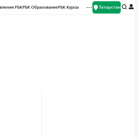
Татарстан
вления РБК
РБК Образование
РБК Курсы
рейтинги
Франшизы
Газета
ок наличной валюты