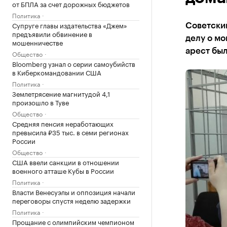
от БПЛА за счет дорожных бюджетов
Политика
Супруге главы издательства «Джем»
Советски
предъявили обвинение в
делу о мо
мошенничестве
арест был
Общество
Bloomberg узнал о серии самоубийств
в Киберкомандовании США
Политика
Землетрясение магнитудой 4,1
произошло в Туве
Общество
Средняя пенсия неработающих
превысила ₽35 тыс. в семи регионах
России
Общество
США ввели санкции в отношении
военного атташе Кубы в России
Политика
Власти Венесуэлы и оппозиция начали
переговоры спустя неделю задержки
Политика
Прощание с олимпийским чемпионом