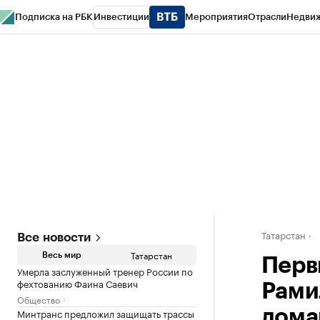
Подписка на РБК
Инвестиции
Мероприятия
Отрасли
Недви
РБК Life
Тренды
Визионеры
Национальные проекты
Город
Стиль
Кр
Спецпроекты СПб
Конференции СПб
Спецпроекты
Проверка конт
Татарстан
Все новости
Татарстан
Весь мир
Перв
Умерла заслуженный тренер России по
фехтованию Фаина Саевич
Рами
Общество
Минтранс предложил защищать трассы
дома