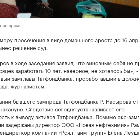
ьное время
меру пресечения в виде домашнего ареста до 16 апр
вынес решение суд.
ов в ходе заседания заявил, что виновным себя не п
сяцев заработать 10 лет, наверное, не хотелось бы», -
рвый замглавы Татфондбанка, проработавший в должн
ода, журналистам.
ании бывшего зампреда Татфондбанка Р. Насырова ст
накануне. Следствие сегодня устанавливает его
сть к выводу активов Татфондбанка. Помимо экс-зам
ли задержаны директор ООО «Новая нефтехимия» Ра
гендиреткор компании «Роял Тайм Групп» Елена Леуш