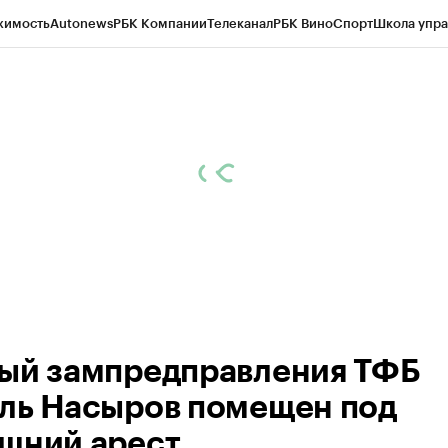
жимость
Autonews
РБК Компании
Телеканал
РБК Вино
Спорт
Школа упра
ипто
РБК Бизнес-среда
Дискуссионный клуб
Исследования
Кредитные 
рагентов
Политика
Экономика
Бизнес
Технологии и медиа
Финансы
Рын
ый зампредправления ТФБ
ль Насыров помещен под
шний арест