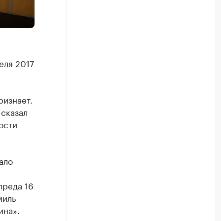
еля 2017
ризнает.
 сказал
ости
ало
преда 16
миль
ина».