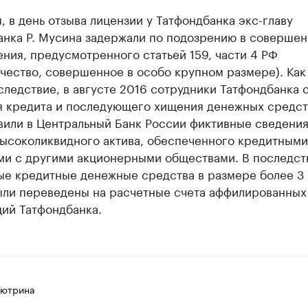
 в день отзыва лицензии у Татфондбанка экс-главу
анка Р. Мусина задержали по подозрению в совершен
ния, предусмотренного статьей 159, части 4 РФ
чество, совершенное в особо крупном размере). Как
следствие, в августе 2016 сотрудники Татфондбанка 
я кредита и последующего хищения денежных средст
вили в Центральный Банк России фиктивные сведения
высоколиквидного актива, обеспеченного кредитными
ми с другими акционерными обществами. В последст
ые кредитные денежные средства в размере более 3
ыли переведены на расчетные счета аффилированных
ций Татфондбанка.
Тютрина