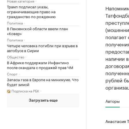
Новая категория
Трамп подписал указы,
Напомним,
ограничивающие право на
Татфондб
гражданство по рождению
преступле
Политика
В Пензенской области ввели план
(мошенни
«Ковер»
полагает 
Политика
получени
Четыре человека погибли при взрыве в
автобусе в Сирии
предоста
Общество
наличии 
В Африке поддержали Инфантино
договора
после скандала с продажей прав ЧМ
полученн
Спорт
рублей б
Запасы газа в Европе на минимуме. Что
будет зимой
организа
Подписка на РБК
Авторы
Загрузить еще
Анастасия 