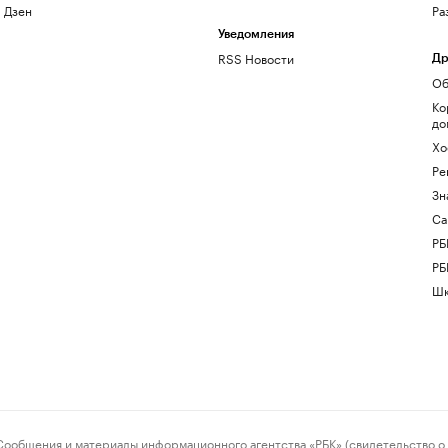
Дзен
Ра
Уведомления
RSS Новости
Др
Об
Ко
до
Хо
Ре
Зн
Са
РБ
РБ
Шк
ения и материалы информационного агентства «РБК» (свидетельство о 