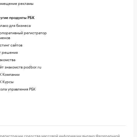
змещение рекламы
угие продукты РБК
лако для бизнеса
рпоративный регистратор
менов
стинг сайтов
г.решения
акомства
йт знакомств podbor.ru
К Компании
К Курсы
ола управления РБК
регистрации средства массовой информации выдано Федеральной