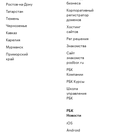
бизнеса
Ростов-на-Дону
Корпоративный
Татарстан
регистратор
Тюмень
доменов
Черноземье
Хостинг
сайтов
Кавказ
Рег.решения
Карелия
Знакомства
Мурманск
Сайт
Приморский
знакомств
край
podbor.ru
РБК
Компании
РБК Курсы
Школа
управления
РБК
РБК
Новости
iOS
Android