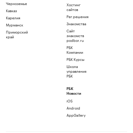
Черноземье
Хостинг
сайтов
Кавказ
Рег.решения
Карелия
Знакомства
Мурманск
Сайт
Приморский
знакомств
край
podbor.ru
РБК
Компании
РБК Курсы
Школа
управления
РБК
РБК
Новости
iOS
Android
AppGallery