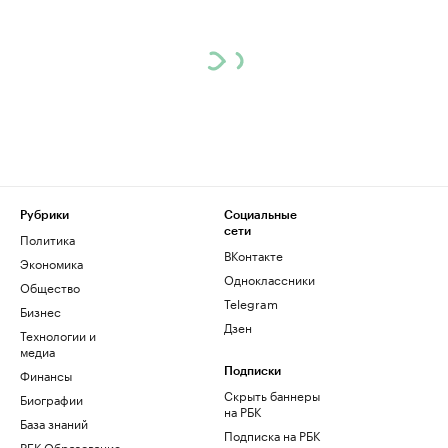
Рубрики
Социальные
сети
Политика
ВКонтакте
Экономика
Одноклассники
Общество
Telegram
Бизнес
Дзен
Технологии и
медиа
Финансы
Подписки
Скрыть баннеры
Биографии
на РБК
База знаний
Подписка на РБК
РБК Образование