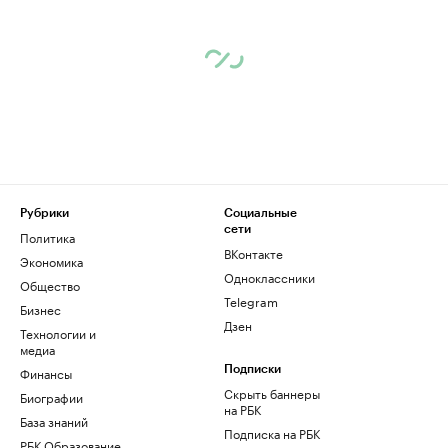
Рубрики
Социальные
сети
Политика
ВКонтакте
Экономика
Одноклассники
Общество
Telegram
Бизнес
Дзен
Технологии и
медиа
Финансы
Подписки
Скрыть баннеры
Биографии
на РБК
База знаний
Подписка на РБК
РБК Образование