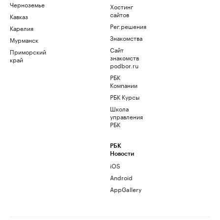
Черноземье
Хостинг
сайтов
Кавказ
Рег.решения
Карелия
Знакомства
Мурманск
Сайт
Приморский
знакомств
край
podbor.ru
РБК
Компании
РБК Курсы
Школа
управления
РБК
РБК
Новости
iOS
Android
AppGallery