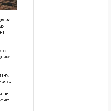
дание,
ых
 на
сто
дники
тану,
место
ьной
орию