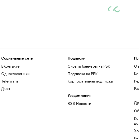
Социальные сети
Подписки
РБ
ВКонтакте
Скрыть баннеры на РБК
О 
Одноклассники
Подписка на РБК
Ко
Telegram
Корпоративная подписка
Ре
Дзен
Ра
Уведомления
RSS Новости
Др
Об
Ко
до
Хо
Ре