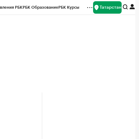
Татарстан
вления РБК
РБК Образование
РБК Курсы
рейтинги
Франшизы
Газета
ок наличной валюты