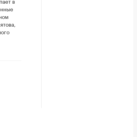
пает в
онные
лном
ятова,
ного