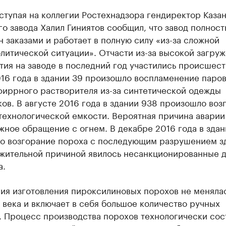
ступая на коллегии Ростехнадзора гендиректор Каза
о завода Халил Гиниятов сообщил, что завод полност
 заказами и работает в полную силу «из-за сложной
литической ситуации». Отчасти из-за высокой загру
ия на заводе в последний год участились происшест
16 года в здании 39 произошло воспламенение паро
фиррного растворителя из-за синтетической одежды
ов. В августе 2016 года в здании 938 произошло воз
технологической емкости. Вероятная причина аварии 
ное обращение с огнем. В декабре 2016 года в здан
о возгорание пороха с последующим разрушением з
жительной причиной явилось несанкционированные 
а.
ия изготовления пироксилиновых порохов не меняла
века и включает в себя большое количество ручных
. Процесс производства порохов технологически сос