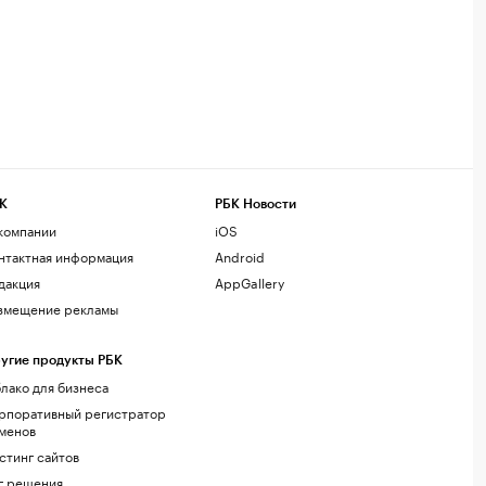
К
РБК Новости
компании
iOS
нтактная информация
Android
дакция
AppGallery
змещение рекламы
угие продукты РБК
лако для бизнеса
рпоративный регистратор
менов
стинг сайтов
г.решения