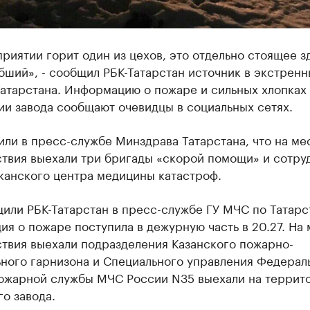
риятии горит один из цехов, это отдельно стоящее з
бший», - сообщил РБК-Татарстан источник в экстренн
атарстана. Информацию о пожаре и сильных хлопках
ии завода сообщают очевидцы в социальных сетях.
или в пресс-службе Минздрава Татарстана, что на ме
твия выехали три бригады «скорой помощи» и сотру
канского центра медицины катастроф.
или РБК-Татарстан в пресс-службе ГУ МЧС по Татарс
я о пожаре поступила в дежурную часть в 20.27. На 
твия выехали подразделения Казанского пожарно-
ьного гарнизона и Специального управления Федерал
ожарной службы МЧС России N35 выехали на террит
о завода.