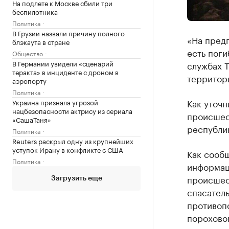
На подлете к Москве сбили три
беспилотника
Политика
В Грузии назвали причину полного
«На предп
блэкаута в стране
есть поги
Общество
В Германии увидели «сценарий
службах Т
теракта» в инциденте с дроном в
территор
аэропорту
Политика
Как уточн
Украина признала угрозой
нацбезопасности актрису из сериала
происшес
«СашаТаня»
республи
Политика
Reuters раскрыл одну из крупнейших
уступок Ирану в конфликте с США
Как сообщ
Политика
информаци
происшес
Загрузить еще
спасател
противоп
пороховог