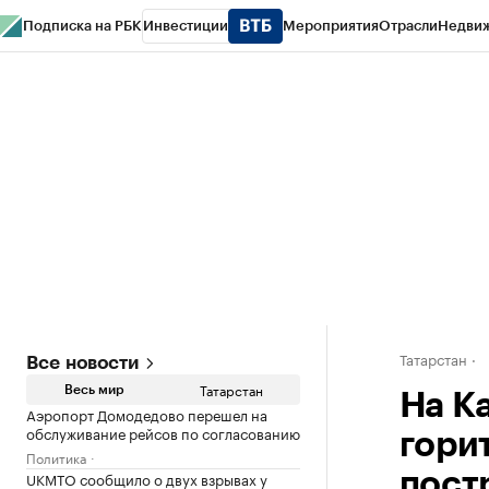
Подписка на РБК
Инвестиции
Мероприятия
Отрасли
Недви
РБК Life
Тренды
Визионеры
Национальные проекты
Город
Стиль
Кр
Спецпроекты СПб
Конференции СПб
Спецпроекты
Проверка конт
Татарстан
Все новости
Татарстан
Весь мир
На К
Аэропорт Домодедово перешел на
обслуживание рейсов по согласованию
горит
Политика
UKMTO сообщило о двух взрывах у
пост