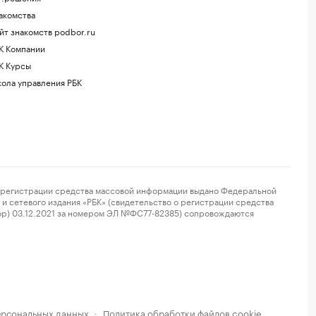
акомства
йт знакомств podbor.ru
К Компании
К Курсы
ола управления РБК
регистрации средства массовой информации выдано Федеральной
и сетевого издания «РБК» (свидетельство о регистрации средства
ор) 03.12.2021 за номером ЭЛ №ФС77-82385) сопровождаются
ерсональных данных
Политика обработки файлов cookie
·