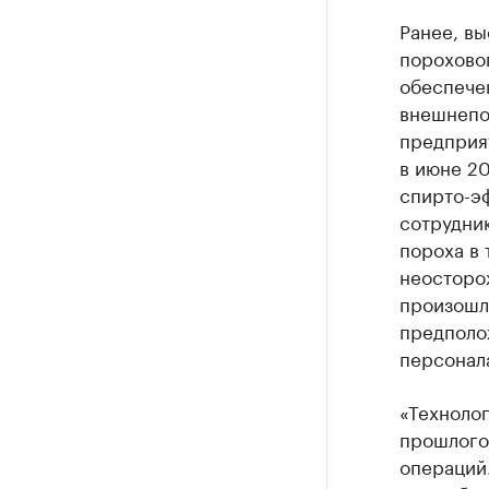
Ранее, вы
пороховог
обеспечен
внешнепо
предприят
в июне 20
спирто-э
сотрудник
пороха в 
неосторож
произошл
предполо
персонал
«Технолог
прошлого 
операций