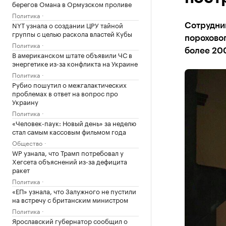
берегов Омана в Ормузском проливе
Политика
NYT узнала о создании ЦРУ тайной
Сотрудни
группы с целью раскола властей Кубы
порохово
Политика
более 200
В американском штате объявили ЧС в
энергетике из-за конфликта на Украине
Политика
Рубио пошутил о межгалактических
проблемах в ответ на вопрос про
Украину
Политика
«Человек-паук: Новый день» за неделю
стал самым кассовым фильмом года
Общество
WP узнала, что Трамп потребовал у
Хегсета объяснений из-за дефицита
ракет
Политика
«ЕП» узнала, что Залужного не пустили
на встречу с британским министром
Политика
Ярославский губернатор сообщил о