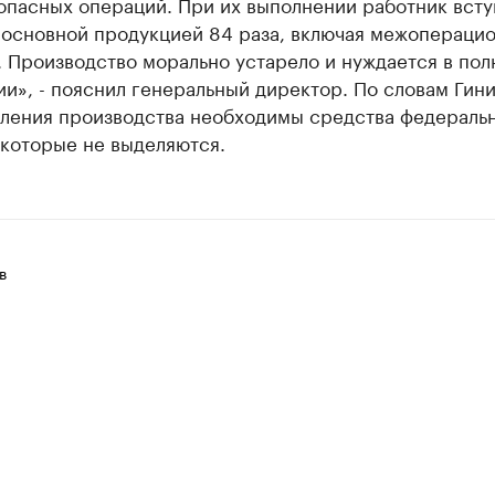
опасных операций. При их выполнении работник всту
с основной продукцией 84 раза, включая межопераци
 Производство морально устарело и нуждается в по
и», - пояснил генеральный директор. По словам Гини
вления производства необходимы средства федераль
 которые не выделяются.
в