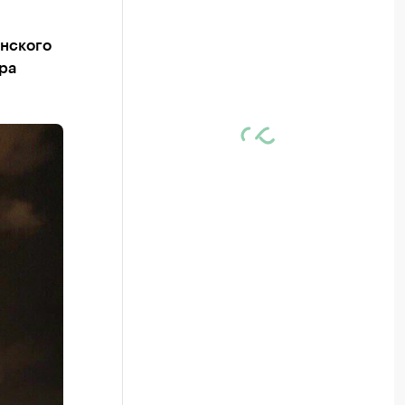
анского
ра