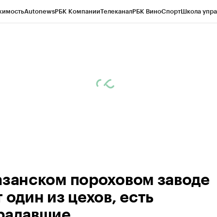
жимость
Autonews
РБК Компании
Телеканал
РБК Вино
Спорт
Школа упра
ипто
РБК Бизнес-среда
Дискуссионный клуб
Исследования
Кредитные 
рагентов
Политика
Экономика
Бизнес
Технологии и медиа
Финансы
Рын
азанском пороховом заводе
 один из цехов, есть
радавшие