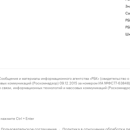
Зн
Са
РБ
РБ
Шк
ения и материалы информационного агентства «РБК» (свидетельство о 
овых коммуникаций (Роскомнадзор) 09.12.2015 за номером ИА №ФС77-63848) 
 связи, информационных технологий и массовых коммуникаций (Роскомнадз
нажмите Ctrl + Enter
Пользовательское соглашение
Политика в отношении обработки п
·