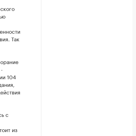
нского
ью
женности
вия. Так
в
горание
-
ии 104
дания,
действия
сь с
тоит из