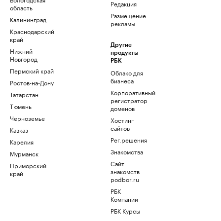
Редакция
область
Размещение
Калининград
рекламы
Краснодарский
край
Другие
Нижний
продукты
Новгород
РБК
Пермский край
Облако для
бизнеса
Ростов-на-Дону
Корпоративный
Татарстан
регистратор
Тюмень
доменов
Черноземье
Хостинг
сайтов
Кавказ
Рег.решения
Карелия
Знакомства
Мурманск
Сайт
Приморский
знакомств
край
podbor.ru
РБК
Компании
РБК Курсы