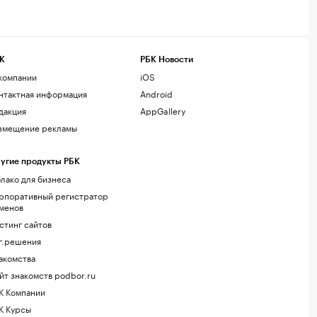
К
РБК Новости
компании
iOS
нтактная информация
Android
дакция
AppGallery
змещение рекламы
угие продукты РБК
лако для бизнеса
рпоративный регистратор
менов
стинг сайтов
г.решения
акомства
йт знакомств podbor.ru
К Компании
К Курсы