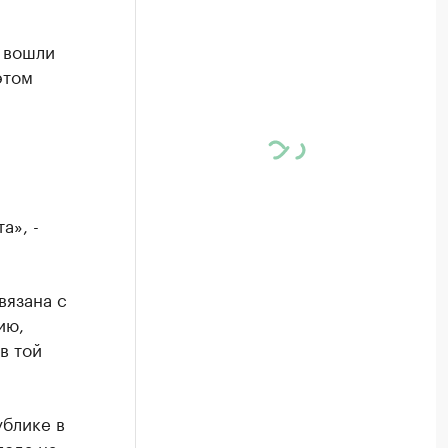
 вошли
этом
а», -
вязана с
ию,
в той
ублике в
года на