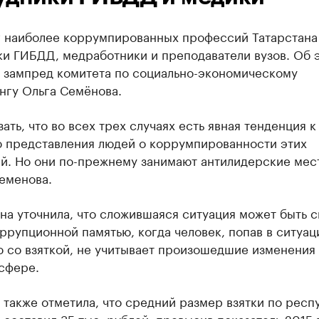
г наиболее коррумпированных профессий Татарстана
ки ГИБДД, медработники и преподаватели вузов. Об 
 зампред комитета по социально-экономическому
нгу Ольга Семёнова.
зать, что во всех трех случаях есть явная тенденция к
 представления людей о коррумпированности этих
й. Но они по-прежнему занимают антилидерские мест
еменова.
на уточнила, что сложившаяся ситуация может быть с
ррупционной памятью, когда человек, попав в ситуац
 со взяткой, не учитывает произошедшие изменения 
сфере.
также отметила, что средний размер взятки по респ
 составил 35 тыс. рублей, превысив показатель 2015 