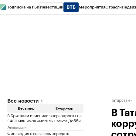
Подписка на РБК
Инвестиции
Мероприятия
Отрасли
Недви
РБК Life
Тренды
Визионеры
Национальные проекты
Город
Стиль
Кр
Спецпроекты СПб
Конференции СПб
Спецпроекты
Проверка конт
Татарстан
Все новости
Татарстан
Весь мир
В Та
В Британии изменили энергопроект на
£430 млн из-за «могилы» эльфа Добби
корр
Экономика
Финляндия отказалась передать
сотр