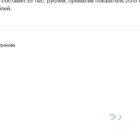
блей.
уракова