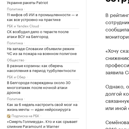
Украине ракеты Patriot
Политика
В рейтин
11 мифов об ИИ в промышленности — и
как все устроено на практике
сотрудни
РБК и Yandex Cloud
сообщила
СК возбудил дело о теракте после
монитори
атаки ВСУ на Белгород
Политика
На западе Словакии объявили режим
«Хочу ска
ЧС из-за пожара на военном полигоне
снижению
Общество
професси
В разные корзины: как сберечь
накопления в период турбулентности
заявила С
РБК и Сбер
В Белгороде повреждены около 30
Однако, о
многоэтажек после ночной атаки
дронов
долгой ко
Политика
связанную
Как за 6 недель настроить свой мозг на
или иной 
жизнь мечты — идеи нейрохирурга
Подписка на РБК
Семёнова 
«Смерть Голливуда». Кто и как срывает
слияние Paramount и Warner
2016 году