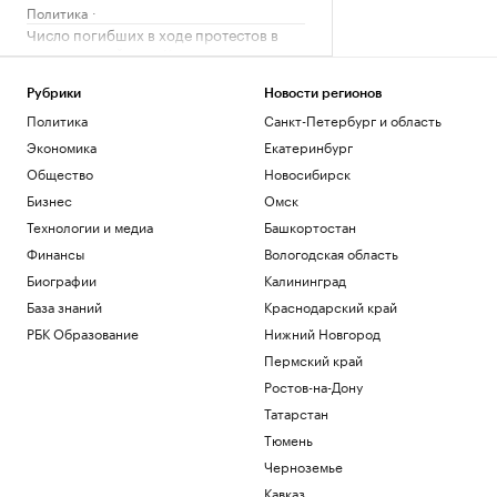
Политика
Число погибших в ходе протестов в
пакистанской зоне Кашмира достигло
89
Политика
Рубрики
Новости регионов
Хуситы атаковали беспилотником НПЗ
Политика
Санкт-Петербург и область
Aramco в Джизане
Экономика
Екатеринбург
Общество
Общество
Новосибирск
В Татарстане и Башкортостане утром
Бизнес
Омск
сбили 12 беспилотников
Технологии и медиа
Башкортостан
Татарстан
Как внуки влияют на здоровье бабушек
Финансы
Вологодская область
и дедушек
Биографии
Калининград
Общество
База знаний
Краснодарский край
РБК Образование
Нижний Новгород
Загрузить еще
Пермский край
Ростов-на-Дону
Татарстан
Тюмень
Черноземье
Кавказ