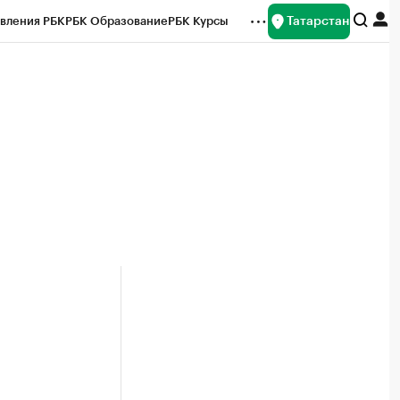
Татарстан
вления РБК
РБК Образование
РБК Курсы
рейтинги
Франшизы
Газета
ок наличной валюты