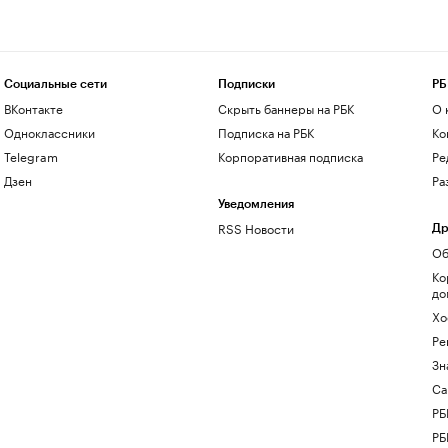
Социальные сети
Подписки
РБ
ВКонтакте
Скрыть баннеры на РБК
О 
Одноклассники
Подписка на РБК
Ко
Telegram
Корпоративная подписка
Ре
Дзен
Ра
Уведомления
RSS Новости
Др
Об
Ко
до
Хо
Ре
Зн
Са
РБ
РБ