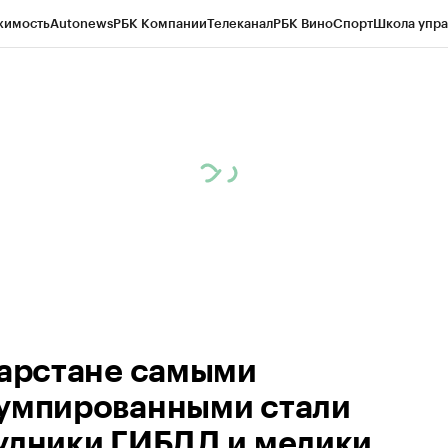
жимость
Autonews
РБК Компании
Телеканал
РБК Вино
Спорт
Школа упра
ипто
РБК Бизнес-среда
Дискуссионный клуб
Исследования
Кредитные 
рагентов
Политика
Экономика
Бизнес
Технологии и медиа
Финансы
Рын
тарстане самыми
умпированными стали
удники ГИБДД и медики