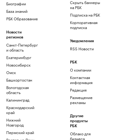
Скрыть баннеры
Биографии
на РБК
База знаний
Подписка на РБК
РБК Образование
Корпоративная
подписка
Новости
регионов
Уведомления
Санкт-Петербург
RSS Новости
и область
Екатеринбург
РБК
Новосибирск
О компании
Омск
Контактная
Башкортостан
информация
Вологодская
Редакция
область
Размещение
Калининград
рекламы
Краснодарский
край
Другие
Нижний
продукты
Новгород
РБК
Пермский край
Облако для
бизнеса
Ростов-на-Дону