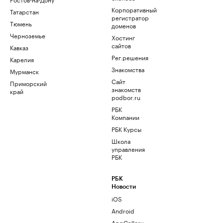
Корпоративный
Татарстан
регистратор
Тюмень
доменов
Черноземье
Хостинг
сайтов
Кавказ
Рег.решения
Карелия
Знакомства
Мурманск
Сайт
Приморский
знакомств
край
podbor.ru
РБК
Компании
РБК Курсы
Школа
управления
РБК
РБК
Новости
iOS
Android
AppGallery