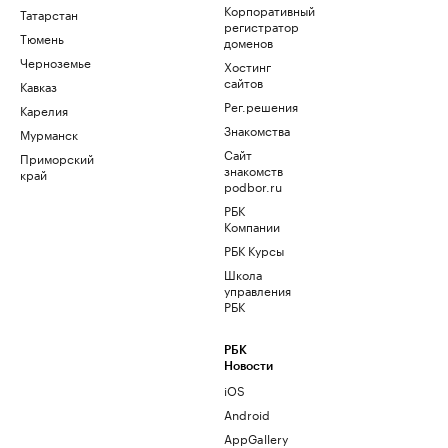
Корпоративный
Татарстан
регистратор
Тюмень
доменов
Черноземье
Хостинг
сайтов
Кавказ
Рег.решения
Карелия
Знакомства
Мурманск
Сайт
Приморский
знакомств
край
podbor.ru
РБК
Компании
РБК Курсы
Школа
управления
РБК
РБК
Новости
iOS
Android
AppGallery