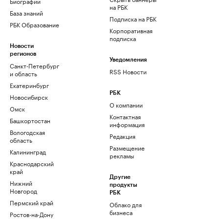
Биографии
на РБК
База знаний
Подписка на РБК
РБК Образование
Корпоративная
подписка
Новости
регионов
Уведомления
Санкт-Петербург
RSS Новости
и область
Екатеринбург
РБК
Новосибирск
О компании
Омск
Контактная
Башкортостан
информация
Вологодская
Редакция
область
Размещение
Калининград
рекламы
Краснодарский
край
Другие
Нижний
продукты
Новгород
РБК
Пермский край
Облако для
бизнеса
Ростов-на-Дону