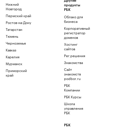
Другие
Нижний
продукты
Новгород
РБК
Пермский край
Облако для
бизнеса
Ростов-на-Дону
Корпоративный
Татарстан
регистратор
Тюмень
доменов
Черноземье
Хостинг
сайтов
Кавказ
Рег.решения
Карелия
Знакомства
Мурманск
Сайт
Приморский
знакомств
край
podbor.ru
РБК
Компании
РБК Курсы
Школа
управления
РБК
РБК