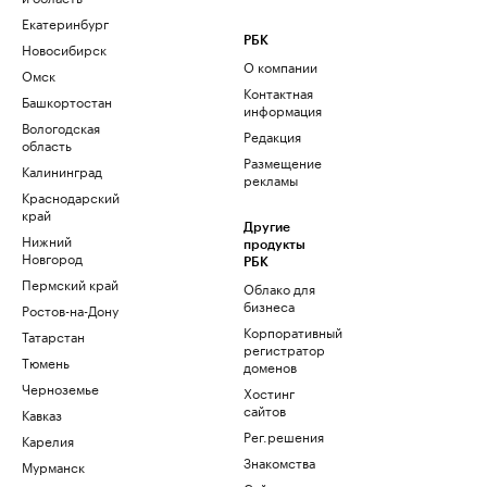
Екатеринбург
РБК
Новосибирск
О компании
Омск
Контактная
Башкортостан
информация
Вологодская
Редакция
область
Размещение
Калининград
рекламы
Краснодарский
край
Другие
Нижний
продукты
Новгород
РБК
Пермский край
Облако для
бизнеса
Ростов-на-Дону
Корпоративный
Татарстан
регистратор
Тюмень
доменов
Черноземье
Хостинг
сайтов
Кавказ
Рег.решения
Карелия
Знакомства
Мурманск