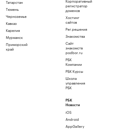
Корпоративный
Татарстан
регистратор
Тюмень
доменов
Черноземье
Хостинг
сайтов
Кавказ
Рег.решения
Карелия
Знакомства
Мурманск
Сайт
Приморский
знакомств
край
podbor.ru
РБК
Компании
РБК Курсы
Школа
управления
РБК
РБК
Новости
iOS
Android
AppGallery