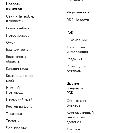
Новости
регионов
Уведомления
Санкт-Петербург
RSS Новости
и область
Екатеринбург
РБК
Новосибирск
О компании
Омск
Контактная
Башкортостан
информация
Вологодская
Редакция
область
Размещение
Калининград
рекламы
Краснодарский
край
Другие
Нижний
продукты
Новгород
РБК
Пермский край
Облако для
бизнеса
Ростов-на-Дону
Корпоративный
Татарстан
регистратор
Тюмень
доменов
Черноземье
Хостинг