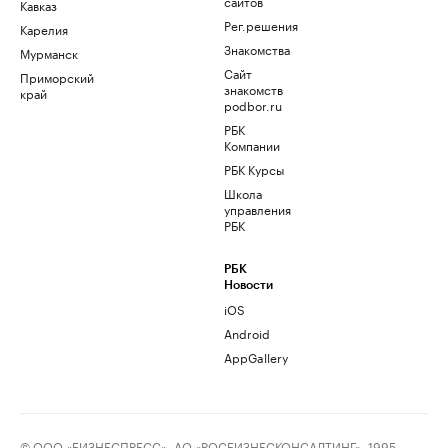
сайтов
Кавказ
Рег.решения
Карелия
Знакомства
Мурманск
Сайт
Приморский
знакомств
край
podbor.ru
РБК
Компании
РБК Курсы
Школа
управления
РБК
РБК
Новости
iOS
Android
AppGallery
© ООО «БИЗНЕСПРЕСС», АО «РОСБИЗНЕСКОНСАЛТИНГ», 1995–