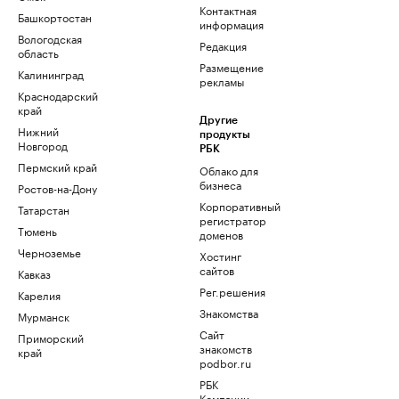
Контактная
Башкортостан
информация
Вологодская
Редакция
область
Размещение
Калининград
рекламы
Краснодарский
край
Другие
Нижний
продукты
Новгород
РБК
Пермский край
Облако для
бизнеса
Ростов-на-Дону
Корпоративный
Татарстан
регистратор
Тюмень
доменов
Черноземье
Хостинг
сайтов
Кавказ
Рег.решения
Карелия
Знакомства
Мурманск
Сайт
Приморский
знакомств
край
podbor.ru
РБК
Компании