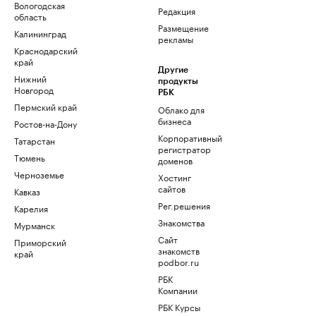
Вологодская
Редакция
область
Размещение
Калининград
рекламы
Краснодарский
край
Другие
Нижний
продукты
Новгород
РБК
Пермский край
Облако для
бизнеса
Ростов-на-Дону
Корпоративный
Татарстан
регистратор
Тюмень
доменов
Черноземье
Хостинг
сайтов
Кавказ
Рег.решения
Карелия
Знакомства
Мурманск
Сайт
Приморский
знакомств
край
podbor.ru
РБК
Компании
РБК Курсы