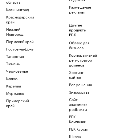
область
Размещение
Калининград
рекламы
Краснодарский
край
Другие
Нижний
продукты
Новгород
РБК
Пермский край
Облако для
бизнеса
Ростов-на-Дону
Корпоративный
Татарстан
регистратор
Тюмень
доменов
Черноземье
Хостинг
сайтов
Кавказ
Рег.решения
Карелия
Знакомства
Мурманск
Сайт
Приморский
знакомств
край
podbor.ru
РБК
Компании
РБК Курсы
Школа