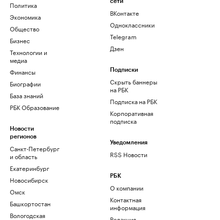
сети
Политика
ВКонтакте
Экономика
Одноклассники
Общество
Telegram
Бизнес
Дзен
Технологии и
медиа
Финансы
Подписки
Скрыть баннеры
Биографии
на РБК
База знаний
Подписка на РБК
РБК Образование
Корпоративная
подписка
Новости
регионов
Уведомления
Санкт-Петербург
RSS Новости
и область
Екатеринбург
РБК
Новосибирск
О компании
Омск
Контактная
Башкортостан
информация
Вологодская
Редакция