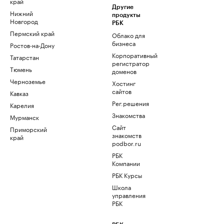
край
Другие
Нижний
продукты
Новгород
РБК
Пермский край
Облако для
бизнеса
Ростов-на-Дону
Корпоративный
Татарстан
регистратор
Тюмень
доменов
Черноземье
Хостинг
сайтов
Кавказ
Рег.решения
Карелия
Знакомства
Мурманск
Сайт
Приморский
знакомств
край
podbor.ru
РБК
Компании
РБК Курсы
Школа
управления
РБК