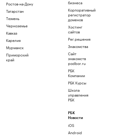
бизнеса
Ростов-на-Дону
Корпоративный
Татарстан
регистратор
Тюмень
доменов
Черноземье
Хостинг
сайтов
Кавказ
Рег.решения
Карелия
Знакомства
Мурманск
Сайт
Приморский
знакомств
край
podbor.ru
РБК
Компании
РБК Курсы
Школа
управления
РБК
РБК
Новости
iOS
Android