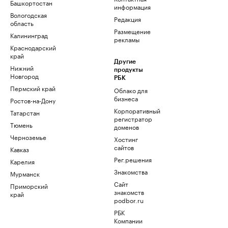
Башкортостан
информация
Вологодская
Редакция
область
Размещение
Калининград
рекламы
Краснодарский
край
Другие
Нижний
продукты
Новгород
РБК
Пермский край
Облако для
бизнеса
Ростов-на-Дону
Корпоративный
Татарстан
регистратор
Тюмень
доменов
Черноземье
Хостинг
сайтов
Кавказ
Рег.решения
Карелия
Знакомства
Мурманск
Сайт
Приморский
знакомств
край
podbor.ru
РБК
Компании