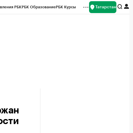
Татарстан
вления РБК
РБК Образование
РБК Курсы
рейтинги
Франшизы
Газета
ок наличной валюты
ржан
ости