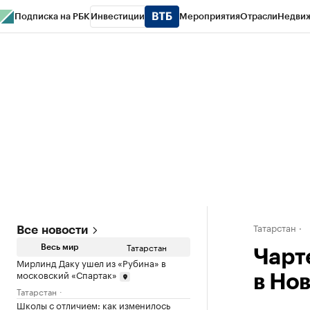
Подписка на РБК
Инвестиции
Мероприятия
Отрасли
Недви
РБК Life
Тренды
Визионеры
Национальные проекты
Город
Стиль
Кр
Спецпроекты СПб
Конференции СПб
Спецпроекты
Проверка конт
Татарстан
Все новости
Татарстан
Весь мир
Чарт
Мирлинд Даку ушел из «Рубина» в
московский «Спартак»
в Но
Татарстан
Школы с отличием: как изменилось