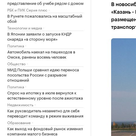
представление об учебе рядом с домом
В новоси
РБК и ПИК Серия плюс
«Казань -
В Рунете пожаловались на масштабный
размещен
сбой
Технологии и медиа
транспор
В Японии заявили о запуске КНДР
снаряда «в сторону моря»
Политика
Автомобиль наехал на пешеходов в
Омске, ранены восемь человек
Общество
МИД Польши сравнил идею переноса
посольства России с разрывом
отношений
Политика
Спрос на ипотеку в июле вернулся к
естественному уровню после ажиотажа
Недвижимость
Как руководитель незаметно для себя
переводит команду в режим выживания
Образование
Как выход на фондовый рынок изменил
компании малого бизнеса