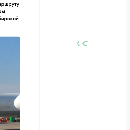
маршруту
ры
бирской