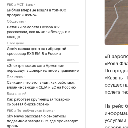
РБК и МСП Банк
Библия впервые вошла в топ-100
продаж «Эксмо»
Общество
Летчики самолета Cessna 182
рассказали, как выжили без еды и в
холоде
Свое дело
Geely назвал цены на гибридный
кроссовер EX5 EM-R в России
«В аэроп
Авто
«Роял Фла
«Электрические сети Армении»
По предв
передадут в доверительное управление
«Казань -
Политика
Санкции: что это, виды, как работают,
осуществл
влияние санкций США и ЕС на Россию
полета те
База знаний
Как работает крупнейшая товарно-
сырьевая биржа страны
На рейс 
РБК и Петербургская Биржа
информац
Sky News рассказал о секретном
услугами
подземном заводе ВСУ, где производят
дроны
резервног