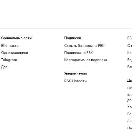
Социальные сети
Подписки
РБ
ВКонтакте
Скрыть баннеры на РБК
О 
Одноклассники
Подписка на РБК
Ко
Telegram
Корпоративная подписка
Ре
Дзен
Ра
Уведомления
RSS Новости
Др
Об
Ко
до
Хо
Ре
Зн
Са