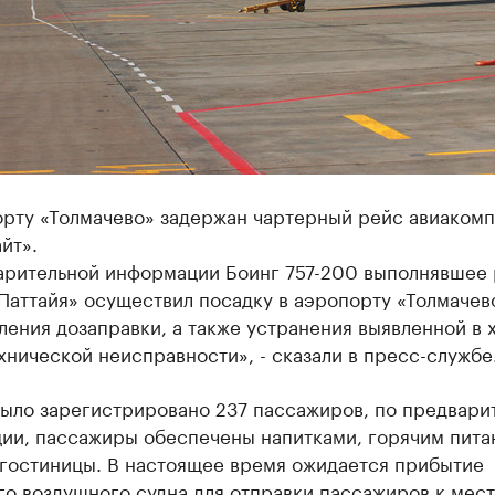
орту «Толмачево» задержан чартерный рейс авиаком
йт».
арительной информации Боинг 757-200 выполнявшее
 Паттайя» осуществил посадку в аэропорту «Толмачев
ения дозаправки, а также устранения выявленной в 
хнической неисправности», - сказали в пресс-службе
было зарегистрировано 237 пассажиров, по предвари
ии, пассажиры обеспечены напитками, горячим пита
 гостиницы. В настоящее время ожидается прибытие
о воздушного судна для отправки пассажиров к мест