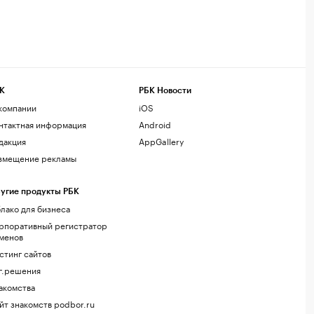
К
РБК Новости
компании
iOS
нтактная информация
Android
дакция
AppGallery
змещение рекламы
угие продукты РБК
лако для бизнеса
рпоративный регистратор
менов
стинг сайтов
г.решения
акомства
йт знакомств podbor.ru