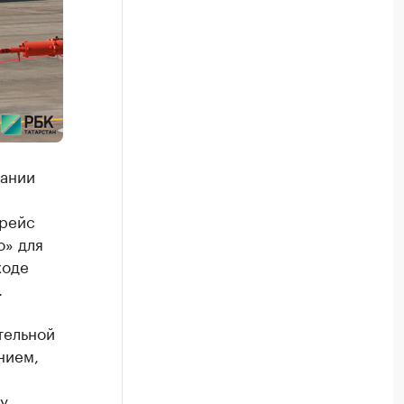
пании
 рейс
о» для
ходе
.
тельной
нием,
у