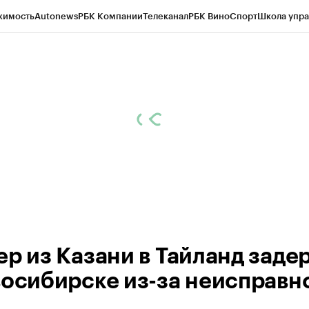
жимость
Autonews
РБК Компании
Телеканал
РБК Вино
Спорт
Школа упра
ипто
РБК Бизнес-среда
Дискуссионный клуб
Исследования
Кредитные 
рагентов
Политика
Экономика
Бизнес
Технологии и медиа
Финансы
Рын
ер из Казани в Тайланд заде
восибирске из-за неисправн