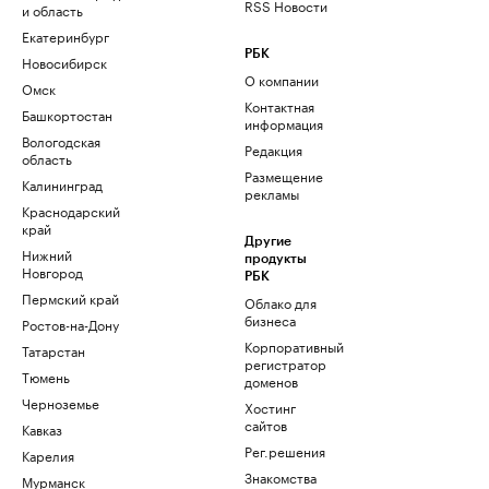
RSS Новости
и область
Екатеринбург
РБК
Новосибирск
О компании
Омск
Контактная
Башкортостан
информация
Вологодская
Редакция
область
Размещение
Калининград
рекламы
Краснодарский
край
Другие
Нижний
продукты
Новгород
РБК
Пермский край
Облако для
бизнеса
Ростов-на-Дону
Корпоративный
Татарстан
регистратор
Тюмень
доменов
Черноземье
Хостинг
сайтов
Кавказ
Рег.решения
Карелия
Знакомства
Мурманск