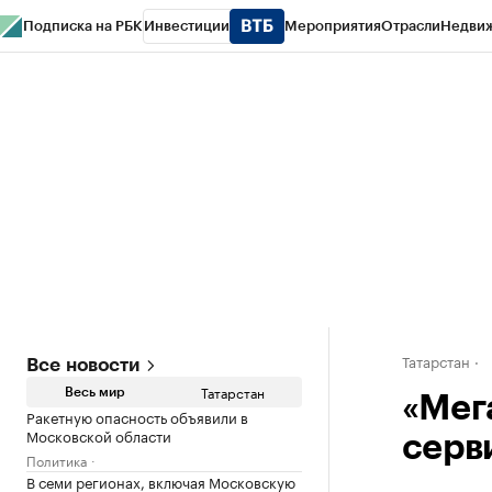
Подписка на РБК
Инвестиции
Мероприятия
Отрасли
Недви
РБК Life
Тренды
Визионеры
Национальные проекты
Город
Стиль
Кр
Спецпроекты СПб
Конференции СПб
Спецпроекты
Проверка конт
Татарстан
Все новости
Татарстан
Весь мир
«Мег
Ракетную опасность объявили в
Московской области
серв
Политика
В семи регионах, включая Московскую