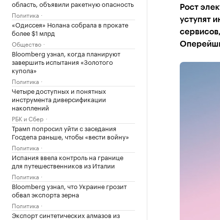
область, объявили ракетную опасность
Рост эле
Политика
уступят и
«Одиссея» Нолана собрала в прокате
более $1 млрд
сервисов,
Общество
Оперейшн
Bloomberg узнал, когда планируют
завершить испытания «Золотого
купола»
Политика
Четыре доступных и понятных
инструмента диверсификации
накоплений
РБК и Сбер
Трамп попросил уйти с заседания
Госдепа раньше, чтобы «вести войну»
Политика
Испания ввела контроль на границе
для путешественников из Италии
Политика
Bloomberg узнал, что Украине грозит
обвал экспорта зерна
Политика
Экспорт синтетических алмазов из