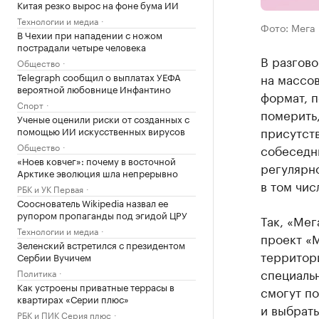
Китая резко вырос на фоне бума ИИ
Технологии и медиа
Фото: Мега
В Чехии при нападении с ножом
пострадали четыре человека
В разгово
Общество
Telegraph сообщил о выплатах УЕФА
на массов
вероятной любовнице Инфантино
формат, 
Спорт
померить,
Ученые оценили риски от созданных с
присутств
помощью ИИ искусственных вирусов
Общество
собеседни
«Ноев ковчег»: почему в восточной
регулярн
Арктике эволюция шла непрерывно
в том чис
РБК и УК Первая
Сооснователь Wikipedia назвал ее
рупором пропаганды под эгидой ЦРУ
Так, «Мег
Технологии и медиа
проект «М
Зеленский встретился с президентом
территор
Сербии Вучичем
специаль
Политика
Как устроены приватные террасы в
смогут по
квартирах «Серии плюс»
и выбрать
РБК и ПИК Серия плюс