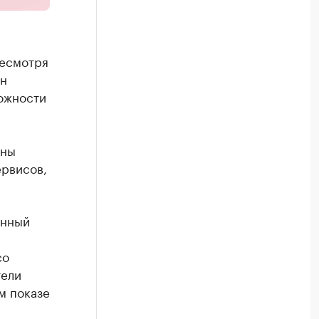
несмотря
йн
ожности
жны
ервисов,
онный
со
тели
м показе