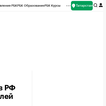
Татарстан
вления РБК
РБК Образование
РБК Курсы
рейтинги
Франшизы
Газета
ок наличной валюты
в РФ
блей