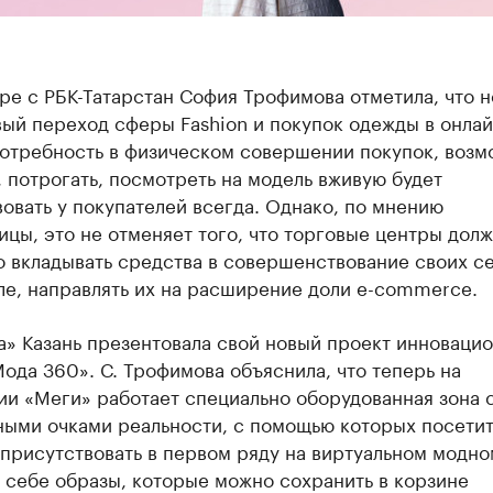
ре с РБК-Татарстан София Трофимова отметила, что 
ый переход сферы Fashion и покупок одежды в онла
потребность в физическом совершении покупок, возм
 потрогать, посмотреть на модель вживую будет
овать у покупателей всегда. Однако, по мнению
цы, это не отменяет того, что торговые центры дол
о вкладывать средства в совершенствование своих с
ле, направлять их на расширение доли e-commerce.
а» Казань презентовала свой новый проект инноваци
ода 360». С. Трофимова объяснила, что теперь на
ии «Меги» работает специально оборудованная зона 
ными очками реальности, с помощью которых посети
присутствовать в первом ряду на виртуальном модно
 себе образы, которые можно сохранить в корзине