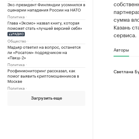
собственн
Экс-президент Финляндии усомнился в
сценарии нападения России на НАТО
партнерах
Политика
сумма вло
Глава «Эксмо» назвал книгу, которая
Казань ст
поможет стать «лучшей версией себя»
сервиса.
РАДИО
Общество
Мадьяр ответил на вопрос, останется
Авторы
ли «Росатом» подрядчиком на
«Пакш-2»
Политика
Росфинмониторинг рассказал, как
Светлана Б
помог выявить криптомошенников в
Москве
Политика
Загрузить еще