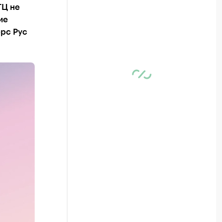
ТЦ не
ие
ерс Рус