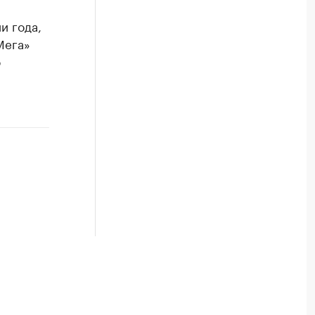
и года,
Мега»
о