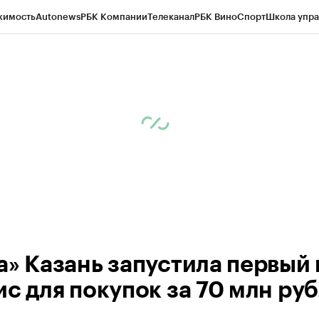
жимость
Autonews
РБК Компании
Телеканал
РБК Вино
Спорт
Школа упра
ипто
РБК Бизнес-среда
Дискуссионный клуб
Исследования
Кредитные 
рагентов
Политика
Экономика
Бизнес
Технологии и медиа
Финансы
Рын
а» Казань запустила первый 
ис для покупок за 70 млн ру