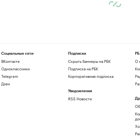
Социальные сети
Подписки
РБ
ВКонтакте
Скрыть баннеры на РБК
О 
Одноклассники
Подписка на РБК
Ко
Telegram
Корпоративная подписка
Ре
Дзен
Ра
Уведомления
RSS Новости
Др
Об
Ко
до
Хо
Ре