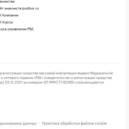
акомства
йт знакомств podbor.ru
К Компании
К Курсы
ола управления РБК
регистрации средства массовой информации выдано Федеральной
и сетевого издания «РБК» (свидетельство о регистрации средства
ор) 03.12.2021 за номером ЭЛ №ФС77-82385) сопровождаются
ерсональных данных
Политика обработки файлов cookie
·