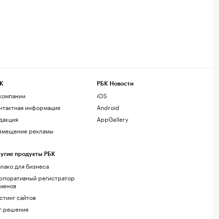
К
РБК Новости
компании
iOS
нтактная информация
Android
дакция
AppGallery
змещение рекламы
угие продукты РБК
лако для бизнеса
рпоративный регистратор
менов
стинг сайтов
г.решения