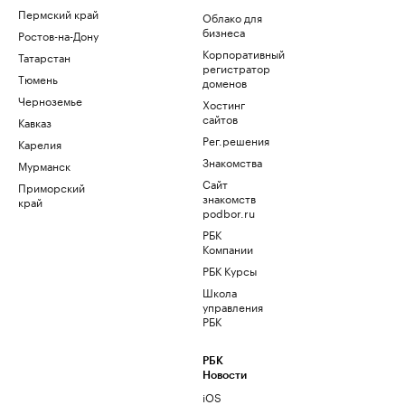
Пермский край
Облако для
бизнеса
Ростов-на-Дону
Корпоративный
Татарстан
регистратор
Тюмень
доменов
Черноземье
Хостинг
сайтов
Кавказ
Рег.решения
Карелия
Знакомства
Мурманск
Сайт
Приморский
знакомств
край
podbor.ru
РБК
Компании
РБК Курсы
Школа
управления
РБК
РБК
Новости
iOS