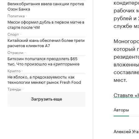
кондитерс
Великобритания ввела санкции против
Озон Банка
рабочих м
Политика
рублей и 
Месси оформил дубль в первом матче в
службе м
старте после ЧМ
Спорт
Моногоро
Китайский юань обеспечил более трети
расчетов клиентов А7
который 
Отрасли
резидент
Биткоин попытался преодолеть $65
вложенны
тыс. Что произошло на крипторынке
Крипто
составляе
Не яблоко, а предсказуемость: как
мест.
технологии меняют рынок Fresh Food
Тренды
Ставьте «
Загрузить еще
Авторы
Алексей Уга