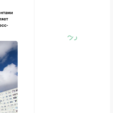
ентами
ляет
есс-