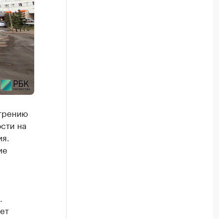
трению
сти на
я.
ие
.
ет