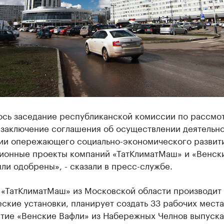
ось заседание республиканской комиссии по рассмо
 заключение соглашения об осуществлении деятельно
ии опережающего социально-экономического развити
ионные проекты компаний «ТатКлиматМаш» и «Венск
ли одобрены», - сказали в пресс-службе.
 «ТатКлиматМаш» из Московской области производит
ские установки, планирует создать 33 рабочих места
тие «Венские Вафли» из Набережных Челнов выпуска