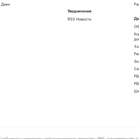
Дзен
Ра
Уведомления
RSS Новости
Др
Об
Ко
до
Хо
Ре
Зн
Са
РБ
РБ
Шк
ения и материалы информационного агентства «РБК» (свидетельство о 