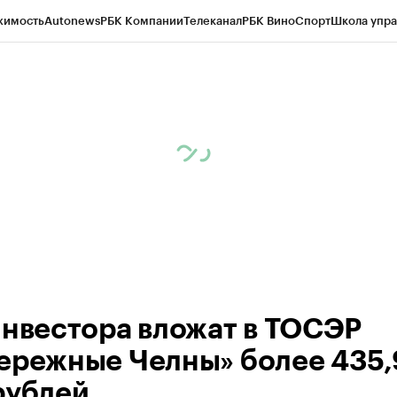
жимость
Autonews
РБК Компании
Телеканал
РБК Вино
Спорт
Школа упра
ипто
РБК Бизнес-среда
Дискуссионный клуб
Исследования
Кредитные 
рагентов
Политика
Экономика
Бизнес
Технологии и медиа
Финансы
Рын
инвестора вложат в ТОСЭР
ережные Челны» более 435,
рублей