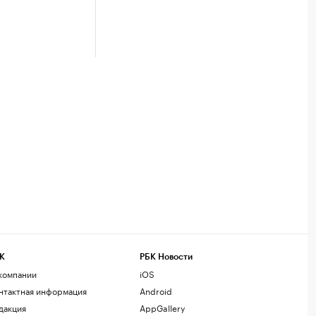
К
РБК Новости
компании
iOS
нтактная информация
Android
дакция
AppGallery