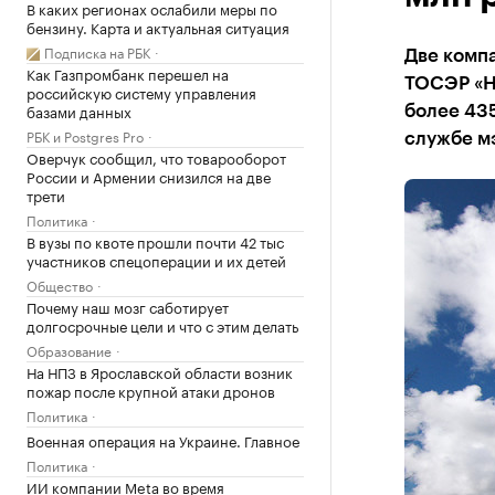
В каких регионах ослабили меры по
бензину. Карта и актуальная ситуация
Подписка на РБК
Две комп
Как Газпромбанк перешел на
ТОСЭР «Н
российскую систему управления
базами данных
более 435
РБК и Postgres Pro
службе м
Оверчук сообщил, что товарооборот
России и Армении снизился на две
трети
Политика
В вузы по квоте прошли почти 42 тыс
участников спецоперации и их детей
Общество
Почему наш мозг саботирует
долгосрочные цели и что с этим делать
Образование
На НПЗ в Ярославской области возник
пожар после крупной атаки дронов
Политика
Военная операция на Украине. Главное
Политика
ИИ компании Meta во время