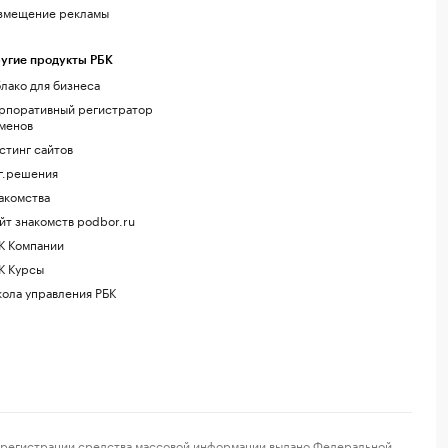
змещение рекламы
угие продукты РБК
лако для бизнеса
рпоративный регистратор
менов
стинг сайтов
г.решения
акомства
йт знакомств podbor.ru
К Компании
К Курсы
ола управления РБК
регистрации средства массовой информации выдано Федеральной