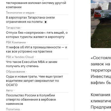
тестирования взломал систему другой
компании
Технологии и медиа
В аэропортах Татарстана сняли
ограничения на полеты
Татарстан
Отпуск без «сюрпризов»: пять вещей, о
которых туристы жалеют в аэропорту
РБК Компании
11 мифов об ИИ в промышленности — и
как все устроено на практике
«Состоял
РБК и Yandex Cloud
Что такое Executive MBA и зачем
заявок на
получать эту степень
территор
Образование
Инвестиц
Суды и новые траты. Чем еще грозит
водителям запрет сверхвыплат по
вафли» бы
ОСАГО
Авто
Компания
Посольство России в Колумбии
отвергло обвинения в вербовке
климатиче
наемников
Предприя
Политика