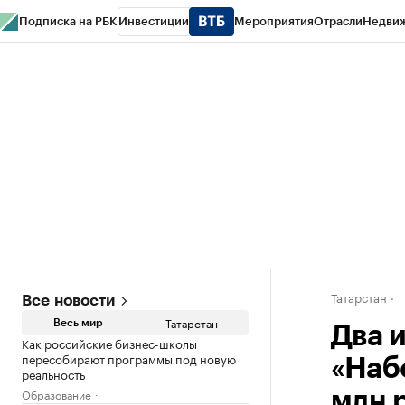
Подписка на РБК
Инвестиции
Мероприятия
Отрасли
Недви
РБК Life
Тренды
Визионеры
Национальные проекты
Город
Стиль
Кр
Спецпроекты СПб
Конференции СПб
Спецпроекты
Проверка конт
Татарстан
Все новости
Татарстан
Весь мир
Два 
Как российские бизнес-школы
пересобирают программы под новую
«Наб
реальность
Образование
млн 