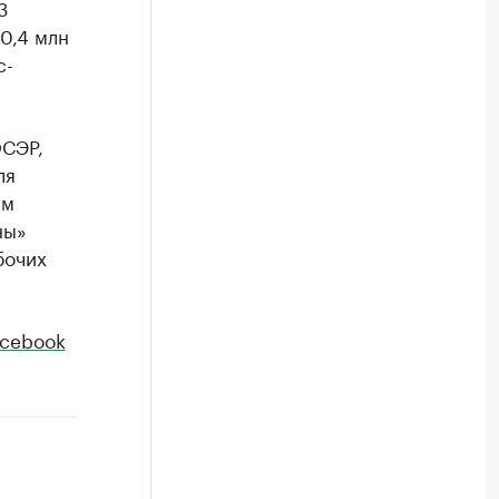
3
0,4 млн
с-
ОСЭР,
ля
ем
ны»
бочих
acebook