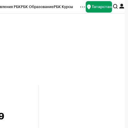
Татарстан
вления РБК
РБК Образование
РБК Курсы
рейтинги
Франшизы
Газета
ок наличной валюты
9