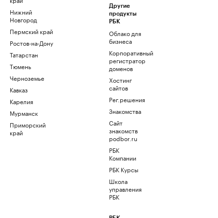
Другие
Нижний
продукты
Новгород
РБК
Пермский край
Облако для
бизнеса
Ростов-на-Дону
Корпоративный
Татарстан
регистратор
Тюмень
доменов
Черноземье
Хостинг
сайтов
Кавказ
Рег.решения
Карелия
Знакомства
Мурманск
Сайт
Приморский
знакомств
край
podbor.ru
РБК
Компании
РБК Курсы
Школа
управления
РБК