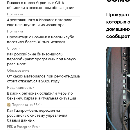
Бывшего посла Украины в США
обвинили в незаконном обогащении
Политика
Прокурату
Арестованного в Израиле историка
которых 
еще не выпустили из изолятора
домашних 
Политика
Презентацию Возиньи в новом клубе
сообщает
посетило более 30 тыс. человек
Спорт
Как российские бизнес-школы
пересобирают программы под новую
реальность
Образование
От каких материалов при ремонте дома
стоит отказаться в 2026 году
Недвижимость
В каких регионах ослабили меры по
бензину. Карта и актуальная ситуация
Подписка на РБК
Как Газпромбанк перешел на
российскую систему управления
базами данных
РБК и Postgres Pro