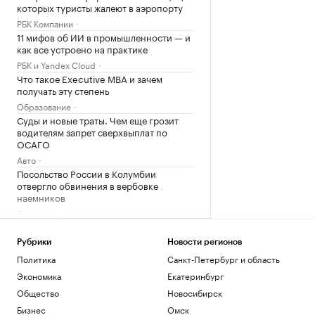
которых туристы жалеют в аэропорту
РБК Компании
11 мифов об ИИ в промышленности — и
как все устроено на практике
РБК и Yandex Cloud
Что такое Executive MBA и зачем
получать эту степень
Образование
Суды и новые траты. Чем еще грозит
водителям запрет сверхвыплат по
ОСАГО
Авто
Посольство России в Колумбии
отвергло обвинения в вербовке
наемников
Политика
Загрузить еще
Рубрики
Новости регионов
Политика
Санкт-Петербург и область
Экономика
Екатеринбург
Общество
Новосибирск
Бизнес
Омск