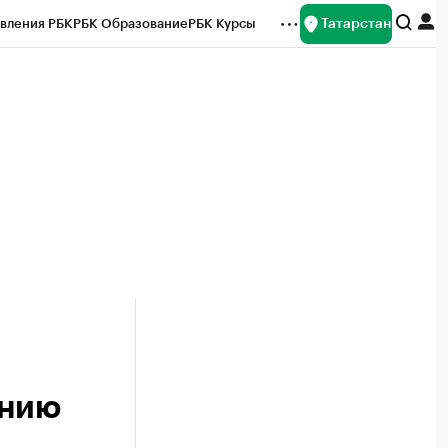
Татарстан
вления РБК
РБК Образование
РБК Курсы
рейтинги
Франшизы
Газета
ок наличной валюты
ению