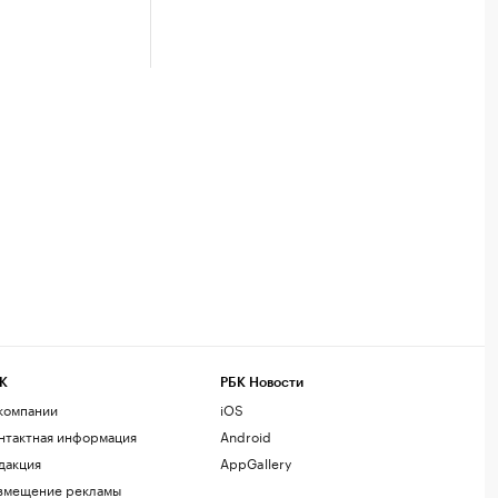
К
РБК Новости
компании
iOS
нтактная информация
Android
дакция
AppGallery
змещение рекламы