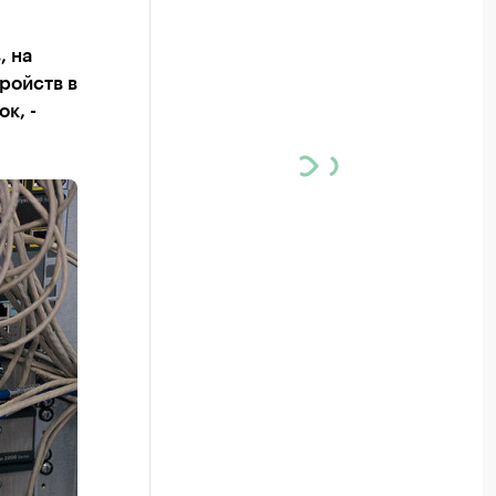
, на
ройств в
к, -