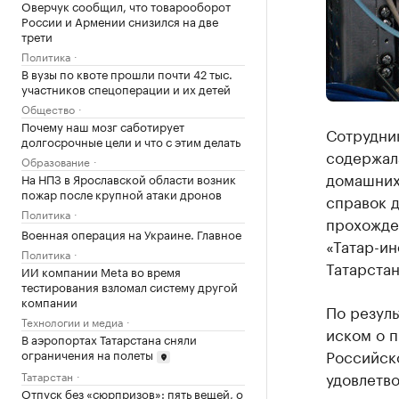
Оверчук сообщил, что товарооборот
России и Армении снизился на две
трети
Политика
В вузы по квоте прошли почти 42 тыс.
участников спецоперации и их детей
Общество
Почему наш мозг саботирует
Сотрудник
долгосрочные цели и что с этим делать
содержал
Образование
домашних
На НПЗ в Ярославской области возник
пожар после крупной атаки дронов
справок д
Политика
прохожде
Военная операция на Украине. Главное
«Татар-и
Политика
Татарстан
ИИ компании Meta во время
тестирования взломал систему другой
компании
По резуль
Технологии и медиа
иском о 
В аэропортах Татарстана сняли
Российск
ограничения на полеты
удовлетв
Татарстан
Отпуск без «сюрпризов»: пять вещей, о