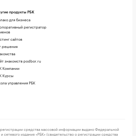
угие продукты РБК
лако для бизнеса
рпоративный регистратор
менов
стинг сайтов
г.решения
акомства
йт знакомств podbor.ru
К Компании
К Курсы
ола управления РБК
регистрации средства массовой информации выдано Федеральной
и сетевого издания «РБК» (свидетельство о регистрации средства