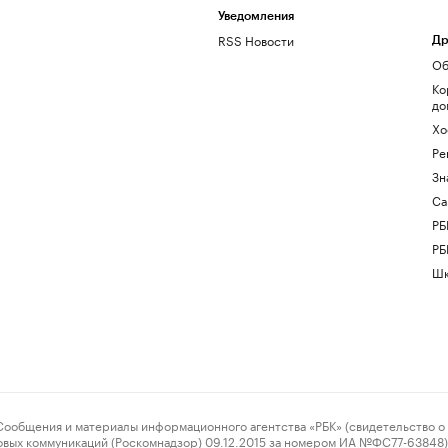
Уведомления
RSS Новости
Др
Об
Ко
до
Хо
Ре
Зн
Са
РБ
РБ
Шк
ения и материалы информационного агентства «РБК» (свидетельство о 
овых коммуникаций (Роскомнадзор) 09.12.2015 за номером ИА №ФС77-63848) 