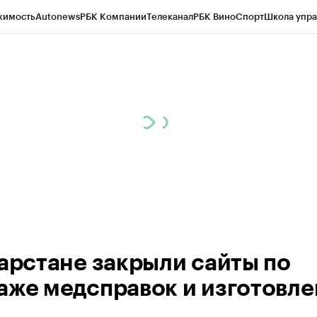
жимость
Autonews
РБК Компании
Телеканал
РБК Вино
Спорт
Школа упра
ипто
РБК Бизнес-среда
Дискуссионный клуб
Исследования
Кредитные 
рагентов
Политика
Экономика
Бизнес
Технологии и медиа
Финансы
Рын
тарстане закрыли сайты по
аже медсправок и изготовл
б