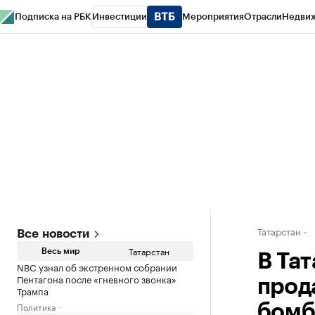
Подписка на РБК
Инвестиции
Мероприятия
Отрасли
Недви
РБК Life
Тренды
Визионеры
Национальные проекты
Город
Стиль
Кр
Спецпроекты СПб
Конференции СПб
Спецпроекты
Проверка конт
Татарстан
Все новости
Татарстан
Весь мир
В Та
NBC узнал об экстренном собрании
Пентагона после «гневного звонка»
прод
Трампа
Политика
бом