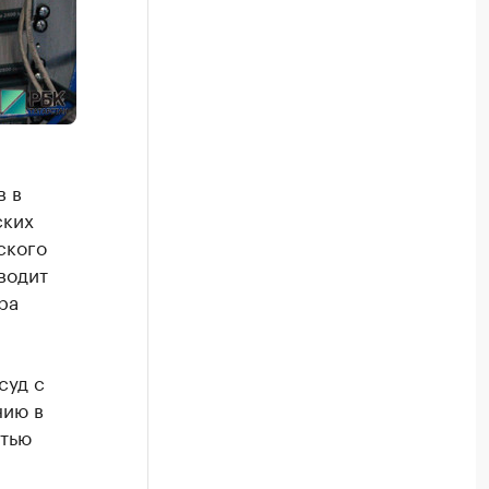
в в
ских
ского
водит
ра
суд с
нию в
стью