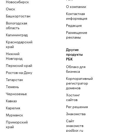
Новосибирск
О компании
Омск
Контактная
Башкортостан
информация
Вологодская
Редакция
область
Размещение
Калининград
рекламы
Краснодарский
край
Другие
Нижний
продукты
Новгород
РБК
Пермский край
Облако для
бизнеса
Ростов-на-Дону
Корпоративный
Татарстан
регистратор
Тюмень
доменов
Черноземье
Хостинг
сайтов
Кавказ
Рег.решения
Карелия
Знакомства
Мурманск
Сайт
Приморский
знакомств
край
podbor.ru