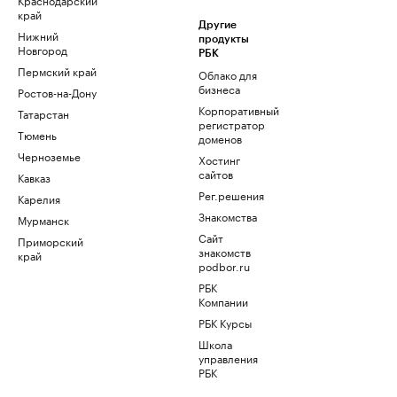
край
Другие
Нижний
продукты
Новгород
РБК
Пермский край
Облако для
бизнеса
Ростов-на-Дону
Корпоративный
Татарстан
регистратор
Тюмень
доменов
Черноземье
Хостинг
сайтов
Кавказ
Рег.решения
Карелия
Знакомства
Мурманск
Сайт
Приморский
знакомств
край
podbor.ru
РБК
Компании
РБК Курсы
Школа
управления
РБК