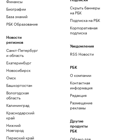
Финансы
Подписки
Скрыть баннеры
Биографии
на РБК
База знаний
Подписка на РБК
РБК Образование
Корпоративная
подписка
Новости
регионов
Уведомления
Санкт-Петербург
RSS Новости
и область
Екатеринбург
РБК
Новосибирск
О компании
Омск
Контактная
Башкортостан
информация
Вологодская
Редакция
область
Размещение
Калининград
рекламы
Краснодарский
край
Другие
Нижний
продукты
Новгород
РБК
Пермский край
Облако для