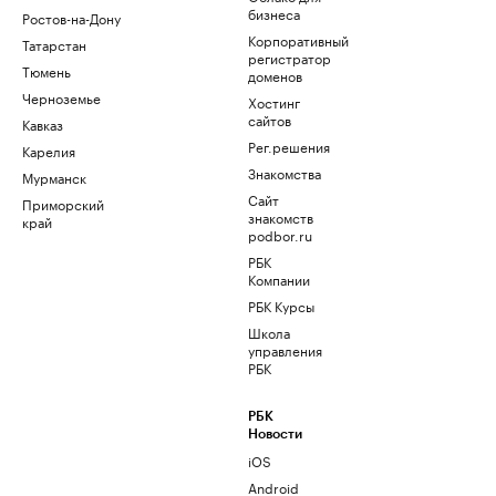
бизнеса
Ростов-на-Дону
Корпоративный
Татарстан
регистратор
Тюмень
доменов
Черноземье
Хостинг
сайтов
Кавказ
Рег.решения
Карелия
Знакомства
Мурманск
Сайт
Приморский
знакомств
край
podbor.ru
РБК
Компании
РБК Курсы
Школа
управления
РБК
РБК
Новости
iOS
Android