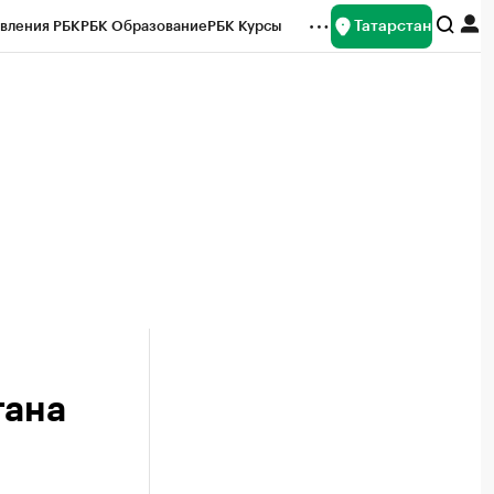
Татарстан
вления РБК
РБК Образование
РБК Курсы
рейтинги
Франшизы
Газета
ок наличной валюты
тана