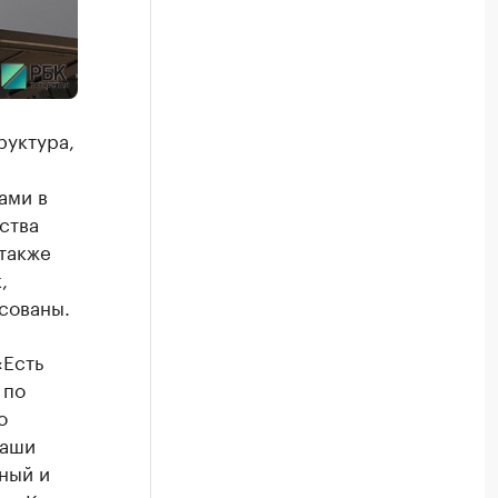
руктура,
ами в
ства
также
,
сованы.
«Есть
 по
о
наши
жный и