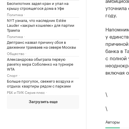
амбициозн
Беспилотник задел кран и упал на
уточнила 
крышу строящегося дома в Уфе
году.
Политика
NYT узнала, что наследник Estée
Lauder «закрыл кошелек» для партии
Напомним,
Трампа
у единств
Политика
Дептранс назвал причину сбоя в
причиной
движении трамваев на севере Москвы
банка в Т
Общество
с полной 
Александрова обыграла первую
ракетку мира Соболенко на турнире
неоднокр
WTA
включая о
Спорт
Больше прогулок, свежего воздуха и
отдыха: квартиры рядом с парками
РБК и ПИК Серия плюс
\
Загрузить еще
\
Авторы