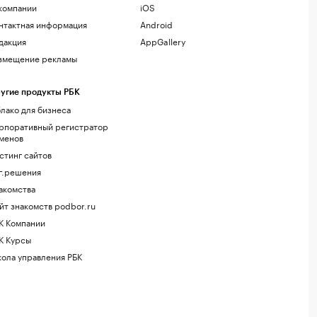
компании
iOS
нтактная информация
Android
дакция
AppGallery
змещение рекламы
угие продукты РБК
лако для бизнеса
рпоративный регистратор
менов
стинг сайтов
г.решения
акомства
йт знакомств podbor.ru
К Компании
К Курсы
ола управления РБК