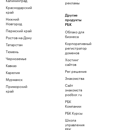
Калининград
рекламы
Краснодарский
край
Другие
Нижний
продукты
Новгород
РБК
Пермский край
Облако для
бизнеса
Ростов-на-Дону
Корпоративный
Татарстан
регистратор
Тюмень
доменов
Черноземье
Хостинг
сайтов
Кавказ
Рег.решения
Карелия
Знакомства
Мурманск
Сайт
Приморский
знакомств
край
podbor.ru
РБК
Компании
РБК Курсы
Школа
управления
РБК