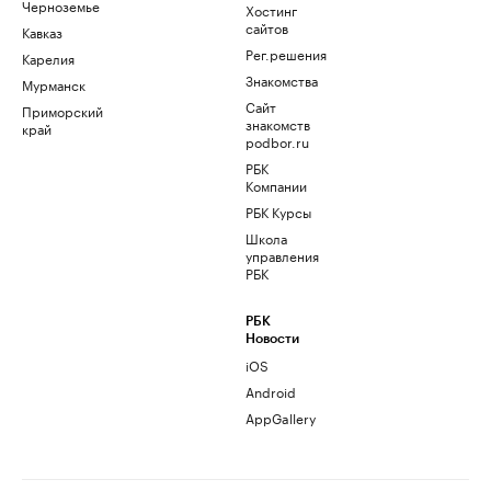
Черноземье
Хостинг
сайтов
Кавказ
Рег.решения
Карелия
Знакомства
Мурманск
Сайт
Приморский
знакомств
край
podbor.ru
РБК
Компании
РБК Курсы
Школа
управления
РБК
РБК
Новости
iOS
Android
AppGallery