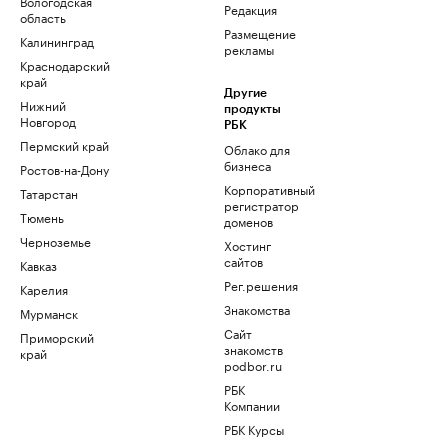
Вологодская
Редакция
область
Размещение
Калининград
рекламы
Краснодарский
край
Другие
Нижний
продукты
Новгород
РБК
Пермский край
Облако для
бизнеса
Ростов-на-Дону
Корпоративный
Татарстан
регистратор
Тюмень
доменов
Черноземье
Хостинг
сайтов
Кавказ
Рег.решения
Карелия
Знакомства
Мурманск
Сайт
Приморский
знакомств
край
podbor.ru
РБК
Компании
РБК Курсы