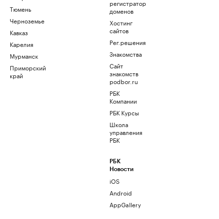
регистратор
Тюмень
доменов
Черноземье
Хостинг
сайтов
Кавказ
Рег.решения
Карелия
Знакомства
Мурманск
Сайт
Приморский
знакомств
край
podbor.ru
РБК
Компании
РБК Курсы
Школа
управления
РБК
РБК
Новости
iOS
Android
AppGallery