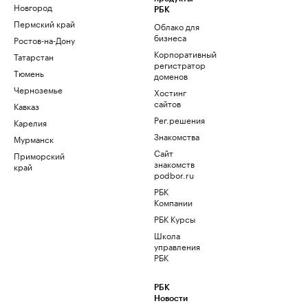
Новгород
РБК
Пермский край
Облако для
бизнеса
Ростов-на-Дону
Корпоративный
Татарстан
регистратор
Тюмень
доменов
Черноземье
Хостинг
сайтов
Кавказ
Рег.решения
Карелия
Знакомства
Мурманск
Сайт
Приморский
знакомств
край
podbor.ru
РБК
Компании
РБК Курсы
Школа
управления
РБК
РБК
Новости