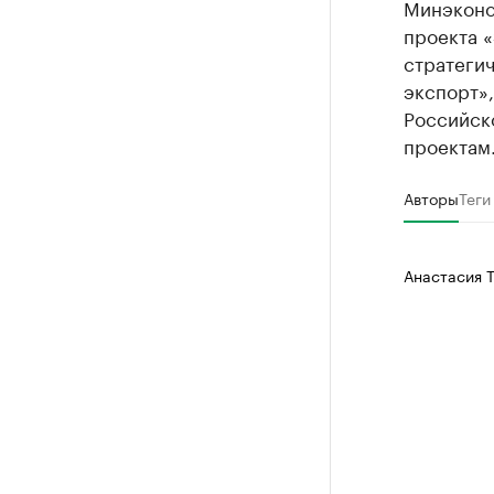
Минэконо
проекта 
стратеги
экспорт»
Российск
проектам
Авторы
Теги
Анастасия 