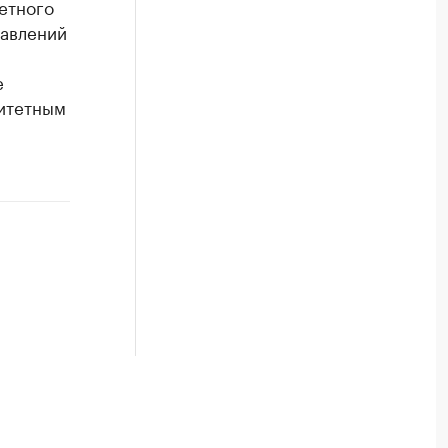
етного
равлений
е
итетным