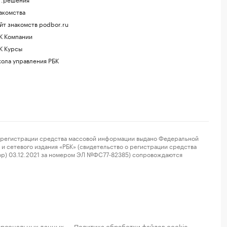
акомства
йт знакомств podbor.ru
К Компании
К Курсы
ола управления РБК
регистрации средства массовой информации выдано Федеральной
и сетевого издания «РБК» (свидетельство о регистрации средства
ор) 03.12.2021 за номером ЭЛ №ФС77-82385) сопровождаются
ерсональных данных
Политика обработки файлов cookie
·