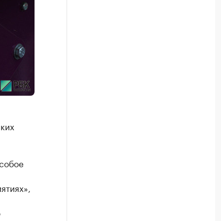
аких
Особое
ятиях»,
ю