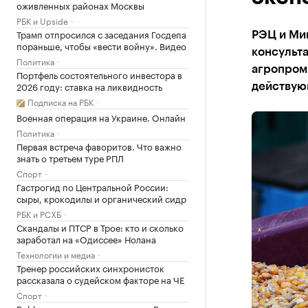
оживленных районах Москвы
РБК и Upside
Трамп отпросился с заседания Госдепа
РЭЦ и Ми
пораньше, чтобы «вести войну». Видео
консульт
Политика
агропромы
Портфель состоятельного инвестора в
2026 году: ставка на ликвидность
действую
Подписка на РБК
Военная операция на Украине. Онлайн
Политика
Первая встреча фаворитов. Что важно
знать о третьем туре РПЛ
Спорт
Гастрогид по Центральной России:
сыры, крокодилы и органический сидр
РБК и РСХБ
Скандалы и ПТСР в Трое: кто и сколько
заработал на «Одиссее» Нолана
Технологии и медиа
Тренер российских синхронисток
рассказала о судейском факторе на ЧЕ
Спорт