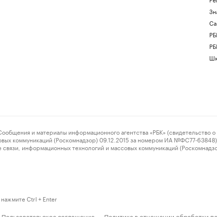
Зн
Са
РБ
РБ
Шк
ения и материалы информационного агентства «РБК» (свидетельство о 
овых коммуникаций (Роскомнадзор) 09.12.2015 за номером ИА №ФС77-63848) 
 связи, информационных технологий и массовых коммуникаций (Роскомнадз
нажмите Ctrl + Enter
Пользовательское соглашение
Политика в отношении обработки п
·