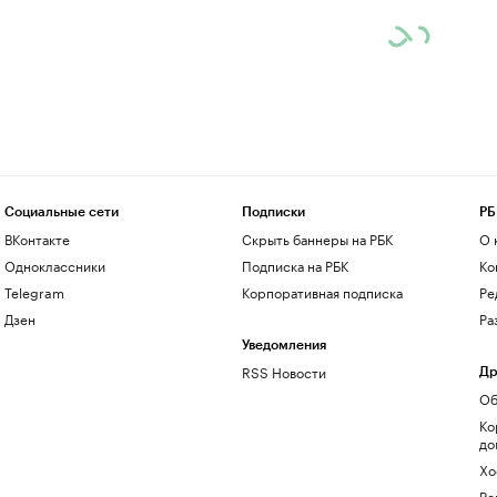
Социальные сети
Подписки
РБ
ВКонтакте
Скрыть баннеры на РБК
О 
Одноклассники
Подписка на РБК
Ко
Telegram
Корпоративная подписка
Ре
Дзен
Ра
Уведомления
RSS Новости
Др
Об
Ко
до
Хо
Ре