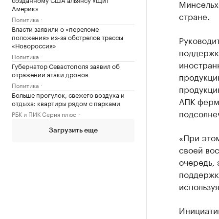
Минсельх
Америк»
стране.
Политика
Власти заявили о «переломе
положения» из-за обстрелов трассы
Руководит
«Новороссия»
поддержк
Политика
иностран
Губернатор Севастополя заявил об
отражении атаки дронов
продукци
Политика
продукцию
Больше прогулок, свежего воздуха и
АПК ферм
отдыха: квартиры рядом с парками
подсолнеч
РБК и ПИК Серия плюс
Загрузить еще
«При этом
своей вос
очередь, 
поддержк
используя
Инициатив