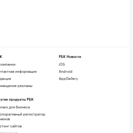
К
РБК Новости
компании
iOS
нтактная информация
Android
дакция
AppGallery
змещение рекламы
угие продукты РБК
лако для бизнеса
рпоративный регистратор
менов
стинг сайтов
г.решения