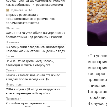
Roblox признал зависимость от России:
как зарабатывает игровая экосистема
Подписка на РБК
В Крыму рассказали о
продолжающихся ограничениях
подачи электричества
Общество
Силы ПВО за утро сбили 83 украинских
беспилотника над регионами России
Политика
В Ассоциации владельцев кинотеатров
назвали «самый страшный день» в году
«По услов
Бизнес
мероприя
Чем заняться дома: «Тед Лассо»,
эволюция и мифы Петербурга
мероприя
Стиль
«реверсн
Банки из топ-10 повысили ставки по
продвиже
вкладам после заседания ЦБ
Инвестиции
внимание
США выделят $1 млрд на поддержку
Татарста
нового президента Колумбии
- сообщи
Политика
В случае
Колумбия присоединится к
созданному США альянсу «Щит