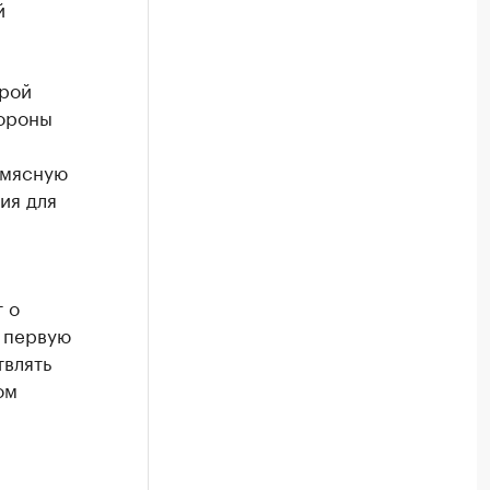
й
урой
тороны
 мясную
ия для
 о
В первую
твлять
ом