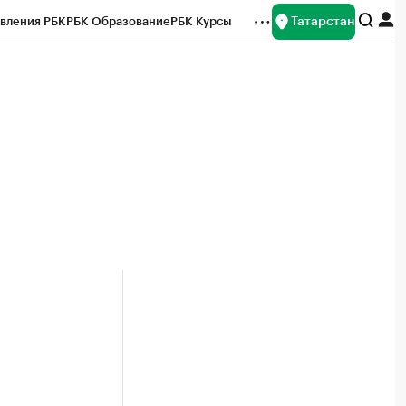
Татарстан
вления РБК
РБК Образование
РБК Курсы
рейтинги
Франшизы
Газета
ок наличной валюты