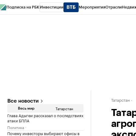
Подписка на РБК
Инвестиции
Мероприятия
Отрасли
Недви
РБК Life
Тренды
Визионеры
Национальные проекты
Город
Стиль
Кр
Спецпроекты СПб
Конференции СПб
Спецпроекты
Проверка конт
Татарстан
Все новости
Татарстан
Весь мир
Тата
Глава Адыгеи рассказал о последствиях
атаки БПЛА
агро
Политика
Почему инвесторы выбирают офисы в
эксп