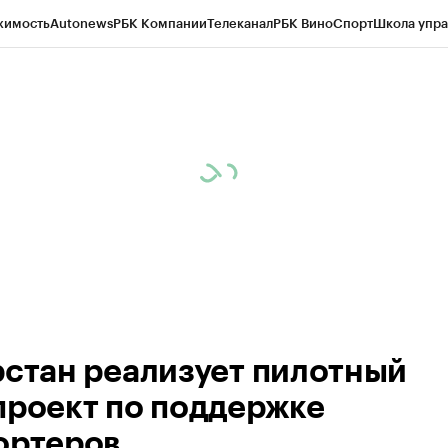
жимость
Autonews
РБК Компании
Телеканал
РБК Вино
Спорт
Школа упра
ипто
РБК Бизнес-среда
Дискуссионный клуб
Исследования
Кредитные 
рагентов
Политика
Экономика
Бизнес
Технологии и медиа
Финансы
Рын
рстан реализует пилотный
проект по поддержке
ортеров