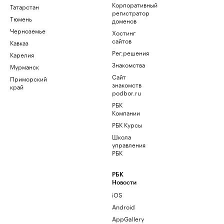
Корпоративный
Татарстан
регистратор
Тюмень
доменов
Черноземье
Хостинг
сайтов
Кавказ
Рег.решения
Карелия
Знакомства
Мурманск
Сайт
Приморский
знакомств
край
podbor.ru
РБК
Компании
РБК Курсы
Школа
управления
РБК
РБК
Новости
iOS
Android
AppGallery