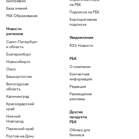
Биографии
на РБК
База знаний
Подписка на РБК
РБК Образование
Корпоративная
подписка
Новости
регионов
Уведомления
Санкт-Петербург
RSS Новости
и область
Екатеринбург
РБК
Новосибирск
О компании
Омск
Контактная
Башкортостан
информация
Вологодская
Редакция
область
Размещение
Калининград
рекламы
Краснодарский
край
Другие
Нижний
продукты
Новгород
РБК
Пермский край
Облако для
бизнеса
Ростов-на-Дону