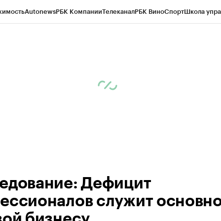
жимость
Autonews
РБК Компании
Телеканал
РБК Вино
Спорт
Школа упра
ипто
РБК Бизнес-среда
Дискуссионный клуб
Исследования
Кредитные 
рагентов
Политика
Экономика
Бизнес
Технологии и медиа
Финансы
Рын
едование: Дефицит
ессионалов служит основн
зой бизнесу