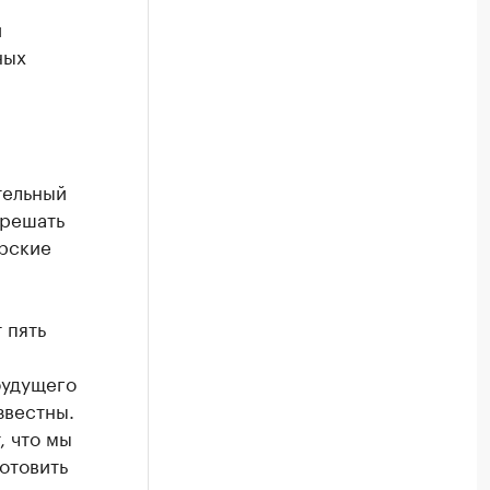
й
ных
тельный
 решать
ерские
 пять
будущего
звестны.
, что мы
отовить