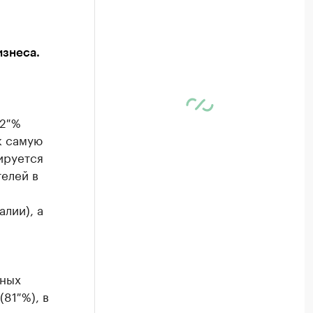
изнеса.
72 %
к самую
ируется
елей в
лии), а
нных
81 %), в