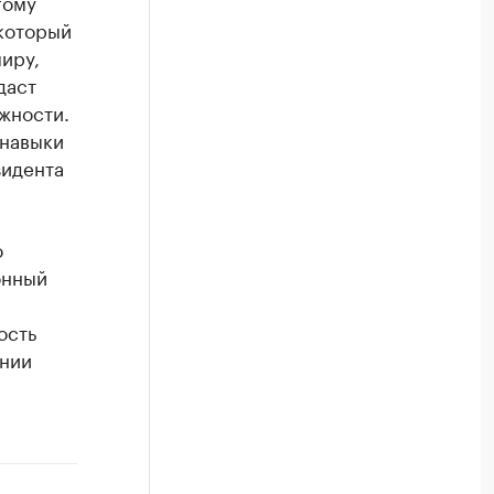
гому
 который
иру,
даст
жности.
навыки
зидента
ю
онный
ость
ении