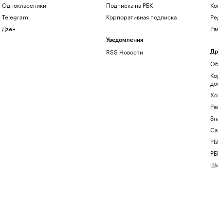
Одноклассники
Подписка на РБК
Ко
Telegram
Корпоративная подписка
Ре
Дзен
Ра
Уведомления
RSS Новости
Др
Об
Ко
до
Хо
Ре
Зн
Са
РБ
РБ
Шк