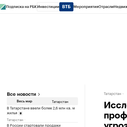
Подписка на РБК
Инвестиции
Мероприятия
Отрасли
Недви
РБК Life
Тренды
Визионеры
Национальные проекты
Город
Стиль
Кр
Спецпроекты СПб
Конференции СПб
Спецпроекты
Проверка конт
Татарстан
Все новости
Татарстан
Весь мир
Иссл
В Татарстане ввели более 2,6 млн кв. м
жилья
проф
Татарстан
угро
В России стартовали продажи