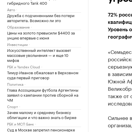
гибридного Tank 400
Авто
Дружба с подчиненными без потери
72% росс
авторитета. Возможно ли это
квалифиц
Образование
Уровень о
Цены на золото превысили $4400 за
унцию впервые с июня
географи
Инвестиции
Искусственный интеллект вызовет
«Семьдес
массовые увольнения — и еще 10
российск
мифов
серьезную
РБК и Yandex Cloud
Тимур Иванов обжаловал в Верховном
в зависим
суде первый приговор
Южной Афр
Политика
Великобри
Глава Ассоциации футбола Аргентины
заявил о кампании против сборной на
также от 
ЧМ
исследов
Спорт
Зачем малому и среднему бизнесу
Сильнее 
облигации и что важно знать о бирже
РБК и МСП Банк
организац
Суд в Москве запретил пенсионерке