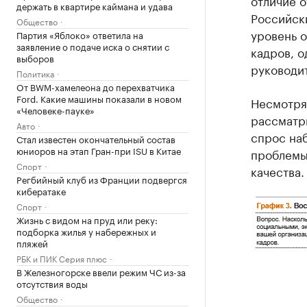
отличие о
держать в квартире каймана и удава
Российск
Общество
уровень 
Партия «Яблоко» ответила на
заявление о подаче иска о снятии с
кадров, о
выборов
руководит
Политика
От BWM-хамелеона до перехватчика
Ford. Какие машины показали в новом
Несмотря 
«Человеке-пауке»
рассматр
Авто
спрос на
Стал известен окончательный состав
юниоров на этап Гран-при ISU в Китае
проблемы,
Спорт
качества.
Регбийный клуб из Франции подвергся
кибератаке
Спорт
Жизнь с видом на пруд или реку:
подборка жилья у набережных и
пляжей
РБК и ПИК Серия плюс
В Железногорске ввели режим ЧС из-за
отсутствия воды
Общество