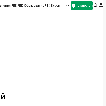
Татарстан
вления РБК
РБК Образование
РБК Курсы
рейтинги
Франшизы
Газета
ок наличной валюты
ой