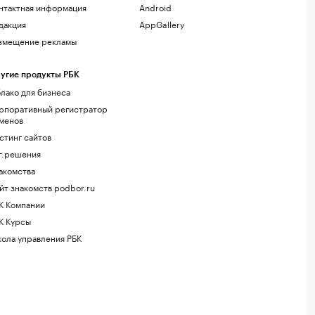
нтактная информация
Android
дакция
AppGallery
змещение рекламы
угие продукты РБК
лако для бизнеса
рпоративный регистратор
менов
стинг сайтов
г.решения
акомства
йт знакомств podbor.ru
К Компании
К Курсы
ола управления РБК