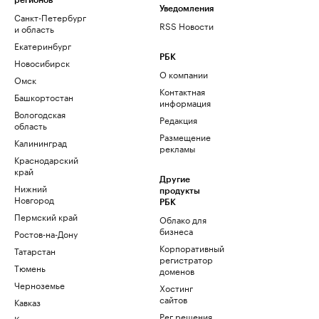
регионов
Уведомления
Санкт-Петербург
RSS Новости
и область
Екатеринбург
РБК
Новосибирск
О компании
Омск
Контактная
Башкортостан
информация
Вологодская
Редакция
область
Размещение
Калининград
рекламы
Краснодарский
край
Другие
Нижний
продукты
Новгород
РБК
Пермский край
Облако для
бизнеса
Ростов-на-Дону
Корпоративный
Татарстан
регистратор
Тюмень
доменов
Черноземье
Хостинг
сайтов
Кавказ
Рег.решения
Карелия