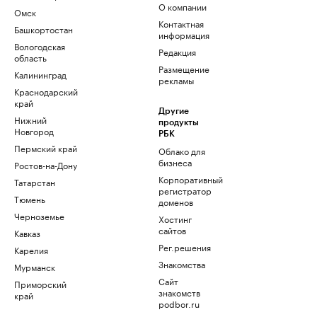
О компании
Омск
Контактная
Башкортостан
информация
Вологодская
Редакция
область
Размещение
Калининград
рекламы
Краснодарский
край
Другие
Нижний
продукты
Новгород
РБК
Пермский край
Облако для
бизнеса
Ростов-на-Дону
Корпоративный
Татарстан
регистратор
Тюмень
доменов
Черноземье
Хостинг
сайтов
Кавказ
Рег.решения
Карелия
Знакомства
Мурманск
Сайт
Приморский
знакомств
край
podbor.ru