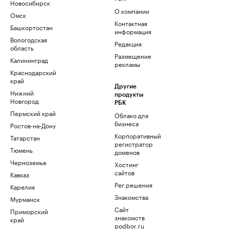
Новосибирск
О компании
Омск
Контактная
Башкортостан
информация
Вологодская
Редакция
область
Размещение
Калининград
рекламы
Краснодарский
край
Другие
Нижний
продукты
Новгород
РБК
Пермский край
Облако для
бизнеса
Ростов-на-Дону
Корпоративный
Татарстан
регистратор
Тюмень
доменов
Черноземье
Хостинг
сайтов
Кавказ
Рег.решения
Карелия
Знакомства
Мурманск
Сайт
Приморский
знакомств
край
podbor.ru