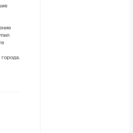
шие
ение
упил
те
 города.