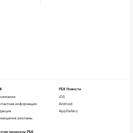
К
РБК Новости
компании
iOS
нтактная информация
Android
дакция
AppGallery
змещение рекламы
угие продукты РБК