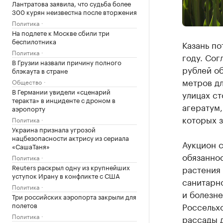
Лантратова заявила, что судьба более
300 курян неизвестна после вторжения
Политика
На подлете к Москве сбили три
беспилотника
Казань по
Политика
году. Со
В Грузии назвали причину полного
рублей об
блэкаута в стране
метров дл
Общество
В Германии увидели «сценарий
улицах ст
теракта» в инциденте с дроном в
агератум,
аэропорту
которых з
Политика
Украина признала угрозой
нацбезопасности актрису из сериала
Аукцион с
«СашаТаня»
обязаннос
Политика
Reuters раскрыл одну из крупнейших
растения 
уступок Ирану в конфликте с США
санитарн
Политика
и болезне
Три российских аэропорта закрыли для
полетов
Россельхо
Политика
рассады 