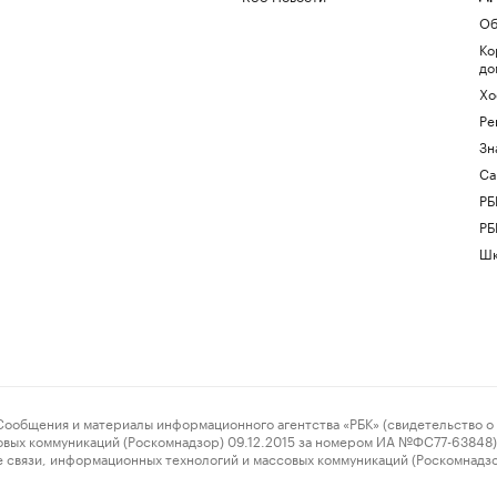
Об
Ко
до
Хо
Ре
Зн
Са
РБ
РБ
Шк
ения и материалы информационного агентства «РБК» (свидетельство о 
овых коммуникаций (Роскомнадзор) 09.12.2015 за номером ИА №ФС77-63848) 
 связи, информационных технологий и массовых коммуникаций (Роскомнадз