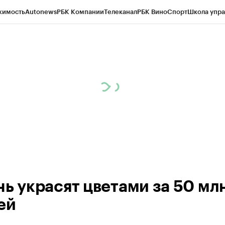
жимость
Autonews
РБК Компании
Телеканал
РБК Вино
Спорт
Школа упра
ипто
РБК Бизнес-среда
Дискуссионный клуб
Исследования
Кредитные 
рагентов
Политика
Экономика
Бизнес
Технологии и медиа
Финансы
Рын
нь украсят цветами за 50 мл
ей