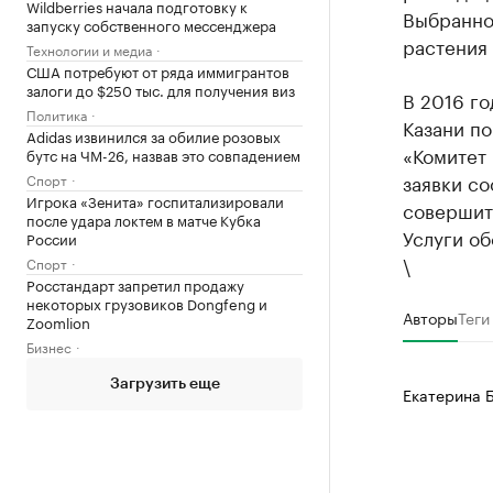
Wildberries начала подготовку к
Выбранно
запуску собственного мессенджера
растения 
Технологии и медиа
США потребуют от ряда иммигрантов
залоги до $250 тыс. для получения виз
В 2016 го
Политика
Казани по
Adidas извинился за обилие розовых
«Комитет 
бутс на ЧМ-26, назвав это совпадением
заявки со
Спорт
Игрока «Зенита» госпитализировали
совершить
после удара локтем в матче Кубка
Услуги об
России
\
Спорт
Росстандарт запретил продажу
некоторых грузовиков Dongfeng и
Авторы
Теги
Zoomlion
Бизнес
Загрузить еще
Екатерина 