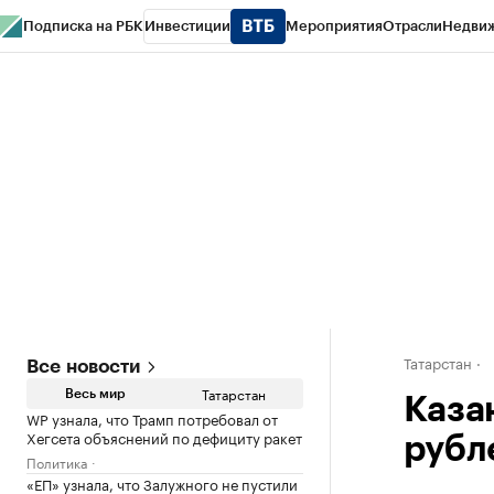
Подписка на РБК
Инвестиции
Мероприятия
Отрасли
Недви
РБК Life
Тренды
Визионеры
Национальные проекты
Город
Стиль
Кр
Спецпроекты СПб
Конференции СПб
Спецпроекты
Проверка конт
Татарстан
Все новости
Татарстан
Весь мир
Каза
WP узнала, что Трамп потребовал от
Хегсета объяснений по дефициту ракет
рубл
Политика
«ЕП» узнала, что Залужного не пустили