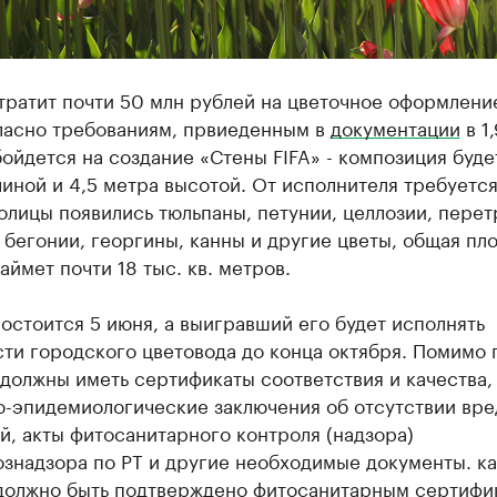
тратит почти 50 млн рублей на цветочное оформление
гласно требованиям, првиеденным в
документации
в 1
ойдется на создание «Стены FIFA» - композиция будет
иной и 4,5 метра высотой. От исполнителя требуется,
олицы появились тюльпаны, петунии, целлозии, перет
 бегонии, георгины, канны и другие цветы, общая пл
аймет почти 18 тыс. кв. метров.
остоится 5 июня, а выигравший его будет исполнять
ти городского цветовода до конца октября. Помимо 
должны иметь сертификаты соответствия и качества,
о-эпидемиологические заключения об отсутствии вре
й, акты фитосанитарного контроля (надзора)
знадзора по РТ и другие необходимые документы. к
должно быть подтверждено фитосанитарным сертифи