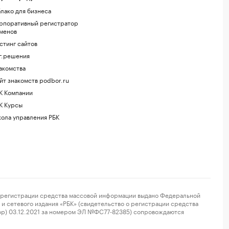
лако для бизнеса
рпоративный регистратор
менов
стинг сайтов
г.решения
акомства
йт знакомств podbor.ru
К Компании
К Курсы
ола управления РБК
регистрации средства массовой информации выдано Федеральной
и сетевого издания «РБК» (свидетельство о регистрации средства
ор) 03.12.2021 за номером ЭЛ №ФС77-82385) сопровождаются