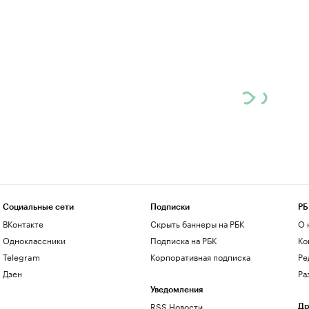
Социальные сети
Подписки
РБ
ВКонтакте
Скрыть баннеры на РБК
О 
Одноклассники
Подписка на РБК
Ко
Telegram
Корпоративная подписка
Ре
Дзен
Ра
Уведомления
RSS Новости
Др