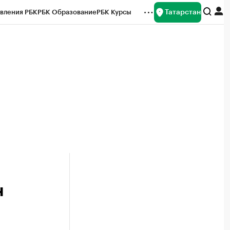
Татарстан
вления РБК
РБК Образование
РБК Курсы
рейтинги
Франшизы
Газета
ок наличной валюты
н