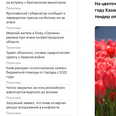
на встречу с британским министром
На цветоч
Политика
году Каза
Ярославский губернатор сообщил о
перекрытии трассы на Москву из-за
тендер оп
атаки
Политика
Мирный житель и боец «Орлана»
ранены при атаке на Белгородскую
область
Политика
Трамп объяснил, почему предпочитает
сделку с Ираном войне
Политика
Киев раскрыл «колоссальную сумму»
бюджетной помощи от Запада с 2022
года
Политика
Число закрытых за ночь российских
аэропортов выросло до восьми
Политика
Залужный заявил, что Киев исчерпал
ресурс вооружений в конфликте
Политика