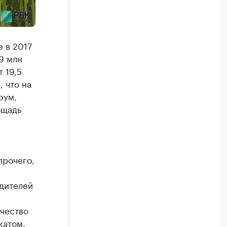
 в 2017
,9 млн
 19,5
 что на
рум,
ощадь
прочего,
дителей
ачество
катом.