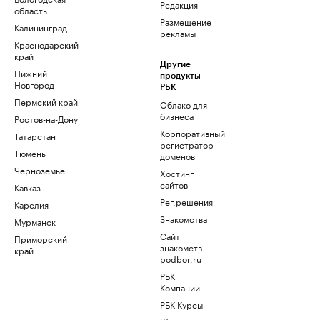
Редакция
область
Размещение
Калининград
рекламы
Краснодарский
край
Другие
Нижний
продукты
Новгород
РБК
Пермский край
Облако для
бизнеса
Ростов-на-Дону
Корпоративный
Татарстан
регистратор
Тюмень
доменов
Черноземье
Хостинг
сайтов
Кавказ
Рег.решения
Карелия
Знакомства
Мурманск
Сайт
Приморский
знакомств
край
podbor.ru
РБК
Компании
РБК Курсы