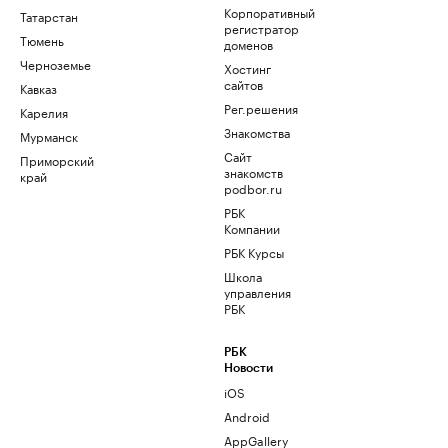
Корпоративный
Татарстан
регистратор
Тюмень
доменов
Черноземье
Хостинг
сайтов
Кавказ
Рег.решения
Карелия
Знакомства
Мурманск
Сайт
Приморский
знакомств
край
podbor.ru
РБК
Компании
РБК Курсы
Школа
управления
РБК
РБК
Новости
iOS
Android
AppGallery