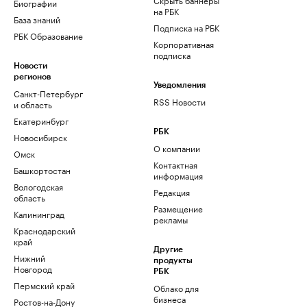
Биографии
на РБК
База знаний
Подписка на РБК
РБК Образование
Корпоративная
подписка
Новости
регионов
Уведомления
Санкт-Петербург
RSS Новости
и область
Екатеринбург
РБК
Новосибирск
О компании
Омск
Контактная
Башкортостан
информация
Вологодская
Редакция
область
Размещение
Калининград
рекламы
Краснодарский
край
Другие
Нижний
продукты
Новгород
РБК
Пермский край
Облако для
бизнеса
Ростов-на-Дону